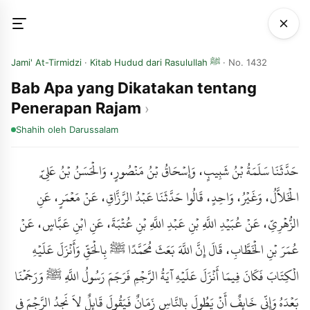
Jami' At-Tirmidzi
·
Kitab Hudud dari Rasulullah ﷺ
· No. 1432
Bab Apa yang Dikatakan tentang
Penerapan Rajam
Shahih
oleh Darussalam
حَدَّثَنَا سَلَمَةُ بْنُ شَبِيبٍ، وَإِسْحَاقُ بْنُ مَنْصُورٍ، وَالْحَسَنُ بْنُ عَلِيٍّ
الْخَلاَّلُ، وَغَيْرُ، وَاحِدٍ، قَالُوا حَدَّثَنَا عَبْدُ الرَّزَّاقِ، عَنْ مَعْمَرٍ، عَنِ
الزُّهْرِيِّ، عَنْ عُبَيْدِ اللَّهِ بْنِ عَبْدِ اللَّهِ بْنِ عُتْبَةَ، عَنِ ابْنِ عَبَّاسٍ، عَنْ
عُمَرَ بْنِ الْخَطَّابِ، قَالَ إِنَّ اللَّهَ بَعَثَ مُحَمَّدًا ﷺ بِالْحَقِّ وَأَنْزَلَ عَلَيْهِ
الْكِتَابَ فَكَانَ فِيمَا أَنْزَلَ عَلَيْهِ آيَةُ الرَّجْمِ فَرَجَمَ رَسُولُ اللَّهِ ﷺ وَرَجَمْنَا
بَعْدَهُ وَإِنِّي خَائِفٌ أَنْ يَطُولَ بِالنَّاسِ زَمَانٌ فَيَقُولَ قَائِلٌ لاَ نَجِدُ الرَّجْمَ فِي