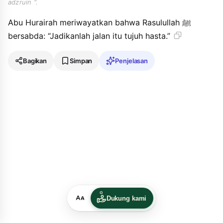
adzruin ".
Abu Hurairah meriwayatkan bahwa Rasulullah ﷺ
bersabda: “Jadikanlah jalan itu tujuh hasta.”
Bagikan
Simpan
Penjelasan
Dukung kami