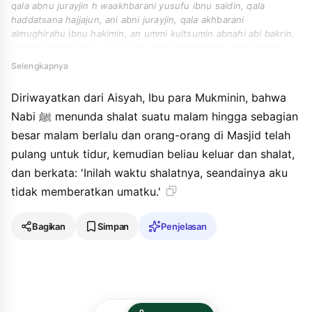
qala abnu jurayjin h waakhbarani yusufu ibnu saidin, qala
haddatsana hajjajun, ani abni jurayjin, qala akhbarani
almughirahu ibnu hakimin, an ummi kultsumin abnahi abi bakrin,
annaha akhbarathu an aisyaha ummi almuminina, qalat atama
annabiyyu dzata laylahin hatta dzahaba ammahu allayli wahatta
Selengkapnya
nama ahlu almasjidi tsumma kharaja fashalla waqala " innahu
lawaqtuha lawla an asyuqqa ala ummati ".
Diriwayatkan dari Aisyah, Ibu para Mukminin, bahwa
Nabi ﷺ menunda shalat suatu malam hingga sebagian
besar malam berlalu dan orang-orang di Masjid telah
pulang untuk tidur, kemudian beliau keluar dan shalat,
dan berkata: 'Inilah waktu shalatnya, seandainya aku
tidak memberatkan umatku.'
Bagikan
Simpan
Penjelasan