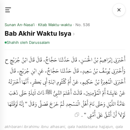
Sunan An-Nasa'i
·
Kitab Waktu-waktu
· No. 536
Bab Akhir Waktu Isya
Shahih
oleh Darussalam
أَخْبَرَنِي إِبْرَاهِيمُ بْنُ الْحَسَنِ، قَالَ حَدَّثَنَا حَجَّاجٌ، قَالَ قَالَ ابْنُ جُرَيْجٍ ح
وَأَخْبَرَنِي يُوسُفُ بْنُ سَعِيدٍ، قَالَ حَدَّثَنَا حَجَّاجٌ، عَنِ ابْنِ جُرَيْجٍ، قَالَ
أَخْبَرَنِي الْمُغِيرَةُ بْنُ حَكِيمٍ، عَنْ أُمِّ كُلْثُومٍ ابْنَةِ أَبِي بَكْرٍ، أَنَّهَا أَخْبَرَتْهُ
عَنْ عَائِشَةَ أُمِّ الْمُؤْمِنِينَ، قَالَتْ أَعْتَمَ النَّبِيُّ ﷺ ذَاتَ لَيْلَةٍ حَتَّى ذَهَبَ
عَامَّةُ اللَّيْلِ وَحَتَّى نَامَ أَهْلُ الْمَسْجِدِ ثُمَّ خَرَجَ فَصَلَّى وَقَالَ " إِنَّهُ لَوَقْتُهَا
لَوْلاَ أَنْ أَشُقَّ عَلَى أُمَّتِي " .
akhbarani ibrahimu ibnu alhasani, qala haddatsana hajjajun, qala