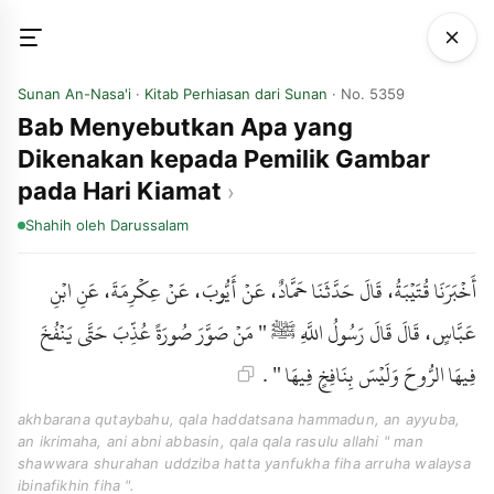
Sunan An-Nasa'i
·
Kitab Perhiasan dari Sunan
· No. 5359
Bab Menyebutkan Apa yang
Dikenakan kepada Pemilik Gambar
pada Hari Kiamat
Shahih
oleh Darussalam
أَخْبَرَنَا قُتَيْبَةُ، قَالَ حَدَّثَنَا حَمَّادٌ، عَنْ أَيُّوبَ، عَنْ عِكْرِمَةَ، عَنِ ابْنِ
عَبَّاسٍ، قَالَ قَالَ رَسُولُ اللَّهِ ﷺ " مَنْ صَوَّرَ صُورَةً عُذِّبَ حَتَّى يَنْفُخَ
فِيهَا الرُّوحَ وَلَيْسَ بِنَافِخٍ فِيهَا " .
akhbarana qutaybahu, qala haddatsana hammadun, an ayyuba,
an ikrimaha, ani abni abbasin, qala qala rasulu allahi " man
shawwara shurahan uddziba hatta yanfukha fiha arruha walaysa
ibinafikhin fiha ".