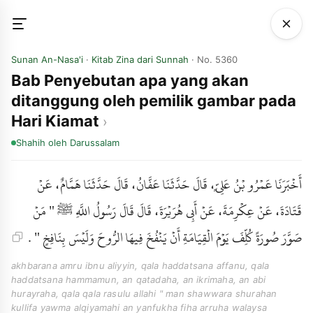
Sunan An-Nasa'i
·
Kitab Zina dari Sunnah
· No. 5360
Bab Penyebutan apa yang akan
ditanggung oleh pemilik gambar pada
Hari Kiamat
Shahih
oleh Darussalam
أَخْبَرَنَا عَمْرُو بْنُ عَلِيٍّ، قَالَ حَدَّثَنَا عَفَّانُ، قَالَ حَدَّثَنَا هَمَّامٌ، عَنْ
قَتَادَةَ، عَنْ عِكْرِمَةَ، عَنْ أَبِي هُرَيْرَةَ، قَالَ قَالَ رَسُولُ اللَّهِ ﷺ " مَنْ
صَوَّرَ صُورَةً كُلِّفَ يَوْمَ الْقِيَامَةِ أَنْ يَنْفُخَ فِيهَا الرُّوحَ وَلَيْسَ بِنَافِخٍ " .
akhbarana amru ibnu aliyyin, qala haddatsana affanu, qala
haddatsana hammamun, an qatadaha, an ikrimaha, an abi
hurayraha, qala qala rasulu allahi " man shawwara shurahan
kullifa yawma alqiyamahi an yanfukha fiha arruha walaysa