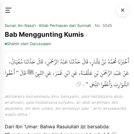
Sunan An-Nasa'i
·
Kitab Perhiasan dari Sunnah
· No. 5045
Bab Menggunting Kumis
Shahih
oleh Darussalam
أَخْبَرَنَا مُحَمَّدُ بْنُ بَشَّارٍ، قَالَ حَدَّثَنَا عَبْدُ الرَّحْمَنِ، قَالَ حَدَّثَنَا سُفْيَانُ،
عَنْ عَبْدِ الرَّحْمَنِ بْنِ عَلْقَمَةَ، عَنِ ابْنِ عُمَرَ، عَنِ النَّبِيِّ ﷺ قَالَ " أَحْفُوا
الشَّوَارِبَ وَأَعْفُوا اللِّحَى " .
akhbarana muhammadu ibnu bassyarin, qala haddatsana abdu
arrahmani, qala haddatsana sufyanu, an abdi arrahmani ibni
alqamaha, ani abni umara, ani annabiyyi qala " ahfu assyawariba
waafu alliha ".
Dari Ibn 'Umar: Bahwa Rasulullah ﷺ bersabda: