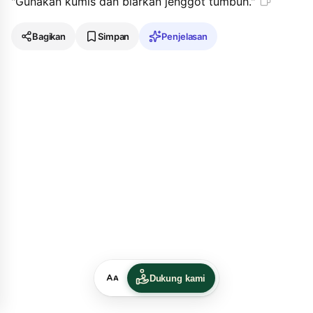
"Gunakan kumis dan biarkan jenggot tumbuh."
Bagikan
Simpan
Penjelasan
Dukung kami