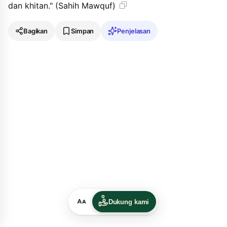
dan khitan." (Sahih Mawquf)
Bagikan
Simpan
Penjelasan
Dukung kami