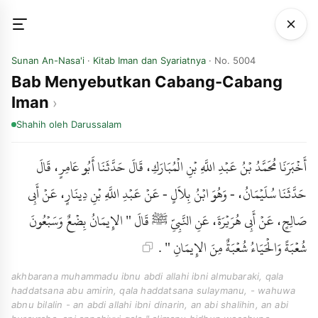
Sunan An-Nasa'i
·
Kitab Iman dan Syariatnya
· No. 5004
Bab Menyebutkan Cabang-Cabang
Iman
Shahih
oleh Darussalam
أَخْبَرَنَا مُحَمَّدُ بْنُ عَبْدِ اللَّهِ بْنِ الْمُبَارَكِ، قَالَ حَدَّثَنَا أَبُو عَامِرٍ، قَالَ
حَدَّثَنَا سُلَيْمَانُ، - وَهُوَ ابْنُ بِلاَلٍ - عَنْ عَبْدِ اللَّهِ بْنِ دِينَارٍ، عَنْ أَبِي
صَالِحٍ، عَنْ أَبِي هُرَيْرَةَ، عَنِ النَّبِيِّ ﷺ قَالَ " الإِيمَانُ بِضْعٌ وَسَبْعُونَ
شُعْبَةً وَالْحَيَاءُ شُعْبَةٌ مِنَ الإِيمَانِ " .
akhbarana muhammadu ibnu abdi allahi ibni almubaraki, qala
haddatsana abu amirin, qala haddatsana sulaymanu, - wahuwa
abnu bilalin - an abdi allahi ibni dinarin, an abi shalihin, an abi