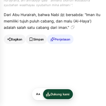
hurayraha, ani annabiyyi qala " alimanu bidhun wasabuna
syubahan waalhayau syubahun mina alimani ".
Dari Abu Hurairah, bahwa Nabi ﷺ bersabda: "Iman itu
memiliki tujuh puluh cabang, dan malu (Al-Haya')
adalah salah satu cabang dari iman."
Bagikan
Simpan
Penjelasan
Dukung kami