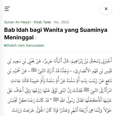
Sunan An-Nasa'i
·
Kitab Talak
· No. 3502
Bab Idah bagi Wanita yang Suaminya
Meninggal
Shahih
oleh Darussalam
أَخْبَرَنِي إِسْحَاقُ بْنُ إِبْرَاهِيمَ، قَالَ أَنْبَأَنَا جَرِيرٌ، عَنْ يَحْيَى بْنِ سَعِيدِ بْنِ
قَيْسِ بْنِ قَهْدٍ الأَنْصَارِيِّ، - وَجَدُّهُ قَدْ أَدْرَكَ النَّبِيَّ ﷺ - عَنْ حُمَيْدِ بْنِ
نَافِعٍ عَنْ زَيْنَبَ بِنْتِ أُمِّ سَلَمَةَ عَنْ أُمِّ سَلَمَةَ وَأُمِّ حَبِيبَةَ قَالَتَا جَاءَتِ
امْرَأَةٌ إِلَى النَّبِيِّ ﷺ فَقَالَتْ إِنَّ ابْنَتِي تُوُفِّيَ عَنْهَا زَوْجُهَا وَإِنِّي أَخَافُ عَلَى
عَيْنِهَا أَفَأَكْحُلُهَا فَقَالَ رَسُولُ اللَّهِ ﷺ " قَدْ كَانَتْ إِحْدَاكُنَّ تَجْلِسُ
حَوْلاً وَإِنَّمَا هِيَ أَرْبَعَةَ أَشْهُرٍ وَعَشْرًا فَإِذَا كَانَ الْحَوْلُ خَرَجَتْ وَرَمَتْ