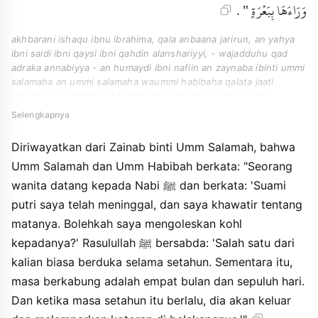
وَرَاءَهَا بِبَعْرَةٍ " .
akhbarani ishaqu ibnu ibrahima, qala anbaana jarirun, an yahya
ibni saidi ibni qaysi ibni qahdin alanshariyyi, - wajadduhu qad
adraka annabiyya - an humaydi ibni nafiin an zaynaba ibinti ummi
salamaha an ummi salamaha waummi habibaha qalata jaati
amraahun ila annabiyyi faqalat inna abnati tuwuffiya anha
zawjuha wainni akhafu ala ayniha afaakhuluha faqala rasulu allahi
Selengkapnya
" qad kanat ihdakunna tajlisu hawlan wainnama hiya arbaaha
asyhurin waasyran faidza kana alhawlu kharajat waramat
Diriwayatkan dari Zainab binti Umm Salamah, bahwa
waraaha bibarahin ".
Umm Salamah dan Umm Habibah berkata: "Seorang
wanita datang kepada Nabi ﷺ dan berkata: 'Suami
putri saya telah meninggal, dan saya khawatir tentang
matanya. Bolehkah saya mengoleskan kohl
kepadanya?' Rasulullah ﷺ bersabda: 'Salah satu dari
kalian biasa berduka selama setahun. Sementara itu,
masa berkabung adalah empat bulan dan sepuluh hari.
Dan ketika masa setahun itu berlalu, dia akan keluar