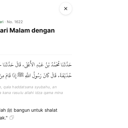
ri
· No. 1622
dari Malam dengan
حَدَّثَنَا مُحَمَّدُ بْنُ عَبْدِ الأَعْلَى، قَالَ حَدَّثَنَ
حُذَيْفَةَ، قَالَ كَانَ رَسُولُ اللَّهِ ﷺ إِذَا قَامَ مِن .
n, qala haddatsana syubahu, an
a kana rasulu allahi idza qama mina
halat
ak."