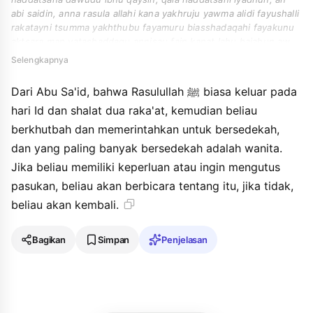
abi saidin, anna rasula allahi kana yakhruju yawma alidi fayushalli
rakatayni tsumma yakhthubu fayamuru biasshadaqahi fayakunu
aktsara man yatashaddaqu annisau fain kanat lahu hajahun aw
arada an yabatsa batsan takallama waila rajaa.
Selengkapnya
Dari Abu Sa'id, bahwa Rasulullah ﷺ biasa keluar pada
hari Id dan shalat dua raka'at, kemudian beliau
berkhutbah dan memerintahkan untuk bersedekah,
dan yang paling banyak bersedekah adalah wanita.
Jika beliau memiliki keperluan atau ingin mengutus
pasukan, beliau akan berbicara tentang itu, jika tidak,
beliau akan kembali.
Bagikan
Simpan
Penjelasan