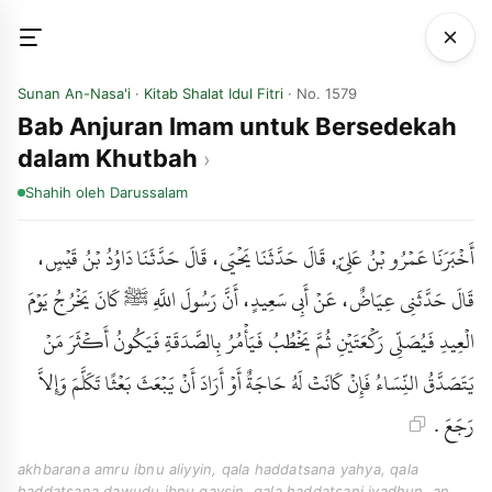
Sunan An-Nasa'i
·
Kitab Shalat Idul Fitri
· No. 1579
Bab Anjuran Imam untuk Bersedekah
dalam Khutbah
Shahih
oleh Darussalam
أَخْبَرَنَا عَمْرُو بْنُ عَلِيٍّ، قَالَ حَدَّثَنَا يَحْيَى، قَالَ حَدَّثَنَا دَاوُدُ بْنُ قَيْسٍ،
قَالَ حَدَّثَنِي عِيَاضٌ، عَنْ أَبِي سَعِيدٍ، أَنَّ رَسُولَ اللَّهِ ﷺ كَانَ يَخْرُجُ يَوْمَ
الْعِيدِ فَيُصَلِّي رَكْعَتَيْنِ ثُمَّ يَخْطُبُ فَيَأْمُرُ بِالصَّدَقَةِ فَيَكُونُ أَكْثَرَ مَنْ
يَتَصَدَّقُ النِّسَاءُ فَإِنْ كَانَتْ لَهُ حَاجَةٌ أَوْ أَرَادَ أَنْ يَبْعَثَ بَعْثًا تَكَلَّمَ وَإِلاَّ
رَجَعَ .
akhbarana amru ibnu aliyyin, qala haddatsana yahya, qala
haddatsana dawudu ibnu qaysin, qala haddatsani iyadhun, an