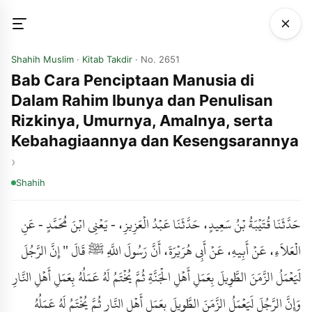
Shahih Muslim
·
Kitab Takdir
· No. 2651
Bab Cara Penciptaan Manusia di
Dalam Rahim Ibunya dan Penulisan
Rizkinya, Umurnya, Amalnya, serta
Kebahagiaannya dan Kesengsarannya
Shahih
حَدَّثَنَا قُتَيْبَةُ بْنُ سَعِيدٍ، حَدَّثَنَا عَبْدُ الْعَزِيزِ، - يَعْنِي ابْنَ مُحَمَّدٍ - عَنِ
الْعَلاَءِ، عَنْ أَبِيهِ، عَنْ أَبِي هُرَيْرَةَ، أَنَّ رَسُولَ اللَّهِ ﷺ قَالَ " إِنَّ الرَّجُلَ
لَيَعْمَلُ الزَّمَنَ الطَّوِيلَ بِعَمَلِ أَهْلِ الْجَنَّةِ ثُمَّ يُخْتَمُ لَهُ عَمَلُهُ بِعَمَلِ أَهْلِ النَّارِ
وَإِنَّ الرَّجُلَ لَيَعْمَلُ الزَّمَنَ الطَّوِيلَ بِعَمَلِ أَهْلِ النَّارِ ثُمَّ يُخْتَمُ لَهُ عَمَلُهُ