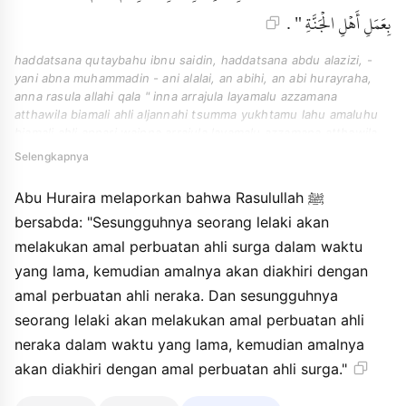
بِعَمَلِ أَهْلِ الْجَنَّةِ " .
haddatsana qutaybahu ibnu saidin, haddatsana abdu alazizi, -
yani abna muhammadin - ani alalai, an abihi, an abi hurayraha,
anna rasula allahi qala " inna arrajula layamalu azzamana
atthawila biamali ahli aljannahi tsumma yukhtamu lahu amaluhu
biamali ahli annari wainna arrajula layamalu azzamana atthawila
biamali ahli annari tsumma yukhtamu lahu amaluhu biamali ahli
Selengkapnya
aljannahi ".
Abu Huraira melaporkan bahwa Rasulullah ﷺ
bersabda: "Sesungguhnya seorang lelaki akan
melakukan amal perbuatan ahli surga dalam waktu
yang lama, kemudian amalnya akan diakhiri dengan
amal perbuatan ahli neraka. Dan sesungguhnya
seorang lelaki akan melakukan amal perbuatan ahli
neraka dalam waktu yang lama, kemudian amalnya
akan diakhiri dengan amal perbuatan ahli surga."