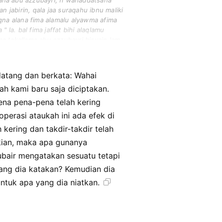
ana abu azzubayri, h wahaddatsana
 jabirin, qala jaa suraqahu ibnu maliki
liqna alana fima alamalu alyawma afima
" la. bal fima jaffat bihi alaqlamu
ma takallama abu azzubayri bisyain lam
datang dan berkata: Wahai
ah kami baru saja diciptakan.
rena pena-pena telah kering
operasi ataukah ini ada efek di
kering dan takdir-takdir telah
ikian, maka apa gunanya
bair mengatakan sesuatu tetapi
ang dia katakan? Kemudian dia
ntuk apa yang dia niatkan.