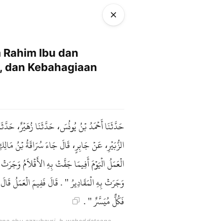
 Rahim Ibu dan
, dan Kebahagiaan
حَدَّثَنَا أَحْمَدُ بْنُ يُونُسَ، حَدَّثَنَا زُهَيْرٌ، حَدَّثَنَ
الزُّبَيْرِ، عَنْ جَابِرٍ، قَالَ جَاءَ سُرَاقَةُ بْنُ مَالِكِ ب
الْعَمَلُ الْيَوْمَ أَفِيمَا جَفَّتْ بِهِ الأَقْلاَمُ وَجَرَتْ 
وَجَرَتْ بِهِ الْمَقَادِيرُ " . قَالَ فَفِيمَ الْعَمَلُ قَالَ زُه
فَكُلٌّ مُيَسَّرٌ " .