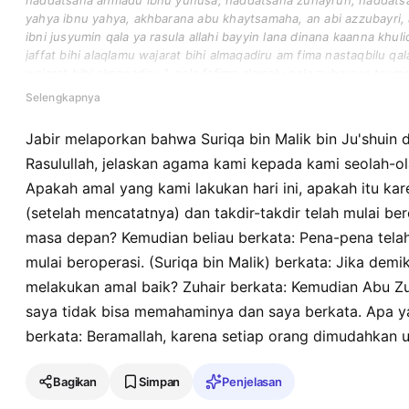
haddatsana ahmadu ibnu yunusa, haddatsana zuhayrun, haddats
yahya ibnu yahya, akhbarana abu khaytsamaha, an abi azzubayri, an
ibni jusyumin qala ya rasula allahi bayyin lana dinana kaanna khu
jaffat bihi alaqlamu wajarat bihi almaqadiru am fima nastaqbilu qala 
wajarat bihi almaqadiru ". qala fafima alamalu qala zuhayrun tsum
afhamhu fasaaltu ma qala faqala " amalu fakullun muyassarun ".
Selengkapnya
Jabir melaporkan bahwa Suriqa bin Malik bin Ju'shuin 
Rasulullah, jelaskan agama kami kepada kami seolah-ol
Apakah amal yang kami lakukan hari ini, apakah itu ka
(setelah mencatatnya) dan takdir-takdir telah mulai ber
masa depan? Kemudian beliau berkata: Pena-pena telah 
mulai beroperasi. (Suriqa bin Malik) berkata: Jika dem
melakukan amal baik? Zuhair berkata: Kemudian Abu Zu
saya tidak bisa memahaminya dan saya berkata. Apa y
berkata: Beramallah, karena setiap orang dimudahkan u
Bagikan
Simpan
Penjelasan