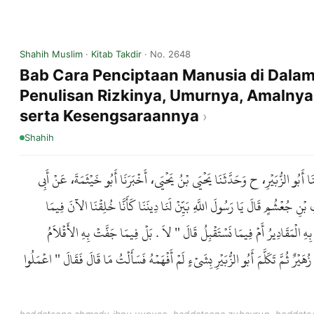
Shahih Muslim
·
Kitab Takdir
· No. 2648
Bab Cara Penciptaan Manusia di Dalam
Penulisan Rizkinya, Umurnya, Amalnya
serta Kesengsaraannya
Shahih
ا أَبُو الزُّبَيْرِ، ح وَحَدَّثَنَا يَحْيَى بْنُ يَحْيَى، أَخْبَرَنَا أَبُو خَيْثَمَةَ، عَنْ أَبِي
ْنِ جُعْشُمٍ قَالَ يَا رَسُولَ اللَّهِ بَيِّنْ لَنَا دِينَنَا كَأَنَّا خُلِقْنَا الآنَ فِيمَا
بِهِ الْمَقَادِيرُ أَمْ فِيمَا نَسْتَقْبِلُ قَالَ " لاَ . بَلْ فِيمَا جَفَّتْ بِهِ الأَقْلاَمُ
َيْرٌ ثُمَّ تَكَلَّمَ أَبُو الزُّبَيْرِ بِشَىْءٍ لَمْ أَفْهَمْهُ فَسَأَلْتُ مَا قَالَ فَقَالَ " اعْمَلُوا