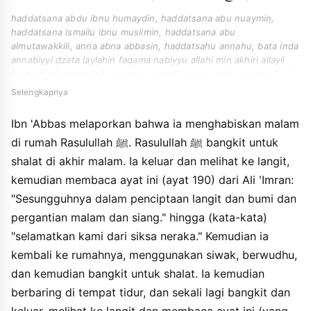
haddatsana abdu ibnu humaydin, haddatsana abu nuaymin,
haddatsana ismailu ibnu muslimin, haddatsana abu
almutawakkili, anna abna abbasin, haddatsahu annahu, bata inda
annabiyyi dzata laylahin faqama nabiyyu allahi min akhiri allayli
fakharaja fanazhara fi assamai tsumma tala hadzihi alayaha fi ali
imrana inna fi khalqi assamawati waalardhi wakhtilafi allayli
Selengkapnya
waannahari hatta balagha faqina adzaba annari tsumma rajaa ila
albayti fatasawwaka watawaddhaa tsumma qama fashalla
Ibn 'Abbas melaporkan bahwa ia menghabiskan malam
tsumma adhthajaa tsumma qama fakharaja fanazhara ila assamai
di rumah Rasulullah ﷺ. Rasulullah ﷺ bangkit untuk
fatala hadzihi alayaha tsumma rajaa fatasawwaka fatawaddhaa
tsumma qama fashalla.
shalat di akhir malam. Ia keluar dan melihat ke langit,
kemudian membaca ayat ini (ayat 190) dari Ali 'Imran:
"Sesungguhnya dalam penciptaan langit dan bumi dan
pergantian malam dan siang." hingga (kata-kata)
"selamatkan kami dari siksa neraka." Kemudian ia
kembali ke rumahnya, menggunakan siwak, berwudhu,
dan kemudian bangkit untuk shalat. Ia kemudian
berbaring di tempat tidur, dan sekali lagi bangkit dan