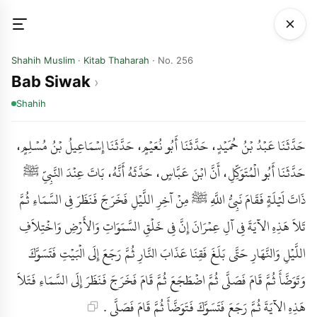
Shahih Muslim
·
Kitab Thaharah
· No. 256
Bab Siwak
Shahih
حَدَّثَنَا عَبْدُ بْنُ حُمَيْدٍ، حَدَّثَنَا أَبُو نُعَيْمٍ، حَدَّثَنَا إِسْمَاعِيلُ بْنُ مُسْلِمٍ،
حَدَّثَنَا أَبُو الْمُتَوَكِّلِ، أَنَّ ابْنَ عَبَّاسٍ، حَدَّثَهُ أَنَّهُ، بَاتَ عِنْدَ النَّبِيِّ ﷺ
ذَاتَ لَيْلَةٍ فَقَامَ نَبِيُّ اللَّهِ ﷺ مِنْ آخِرِ اللَّيْلِ فَخَرَجَ فَنَظَرَ فِي السَّمَاءِ ثُمَّ
تَلاَ هَذِهِ الآيَةَ فِي آلِ عِمْرَانَ إِنَّ فِي خَلْقِ السَّمَوَاتِ وَالأَرْضِ وَاخْتِلاَفِ
اللَّيْلِ وَالنَّهَارِ حَتَّى بَلَغَ فَقِنَا عَذَابَ النَّارِ ثُمَّ رَجَعَ إِلَى الْبَيْتِ فَتَسَوَّكَ
وَتَوَضَّأَ ثُمَّ قَامَ فَصَلَّى ثُمَّ اضْطَجَعَ ثُمَّ قَامَ فَخَرَجَ فَنَظَرَ إِلَى السَّمَاءِ فَتَلاَ
هَذِهِ الآيَةَ ثُمَّ رَجَعَ فَتَسَوَّكَ فَتَوَضَّأَ ثُمَّ قَامَ فَصَلَّى .