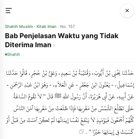
Shahih Muslim
·
Kitab Iman
· No. 157
Bab Penjelasan Waktu yang Tidak
Diterima Iman
Shahih
حَدَّثَنَا يَحْيَى بْنُ أَيُّوبَ، وَقُتَيْبَةُ بْنُ سَعِيدٍ، وَعَلِيُّ بْنُ حُجْرٍ، قَالُوا حَدَّثَنَا
إِسْمَاعِيلُ، - يَعْنُونَ ابْنَ جَعْفَرٍ - عَنِ الْعَلاَءِ، - وَهُوَ ابْنُ عَبْدِ الرَّحْمَنِ -
عَنْ أَبِيهِ، عَنْ أَبِي هُرَيْرَةَ، أَنَّ رَسُولَ اللَّهِ ﷺ قَالَ " لاَ تَقُومُ السَّاعَةُ
حَتَّى تَطْلُعَ الشَّمْسُ مِنْ مَغْرِبِهَا فَإِذَا طَلَعَتْ مِنْ مَغْرِبِهَا آمَنَ النَّاسُ
كُلُّهُمْ أَجْمَعُونَ فَيَوْمَئِذٍ لاَ يَنْفَعُ نَفْسًا إِيمَانُهَا لَمْ تَكُنْ آمَنَتْ مِنْ قَبْلُ أَوْ
كَسَبَتْ فِي إِيمَانِهَا خَيْرًا " .