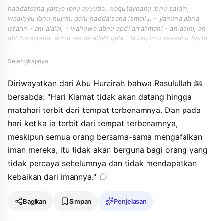
haddatsana yahya ibnu ayyuba, waqutaybahu ibnu saidin,
waaliyyu ibnu hujrin, qalu haddatsana ismailu, - yanuna abna
jafarin - ani alalai, - wahuwa abnu abdi arrahmani - an abihi, an
abi hurayraha, anna rasula allahi qala " la taqumu assaahu hatta
tathlua assyamsu min maghribiha faidza thalaat min maghribiha
amana annasu kulluhum ajmauna fayawmaidzin la yanfau nafsan
Selengkapnya
imanuha lam takun amanat min qablu aw kasabat fi imaniha
khayran ".
Diriwayatkan dari Abu Hurairah bahwa Rasulullah ﷺ
bersabda: "Hari Kiamat tidak akan datang hingga
matahari terbit dari tempat terbenamnya. Dan pada
hari ketika ia terbit dari tempat terbenamnya,
meskipun semua orang bersama-sama mengafalkan
iman mereka, itu tidak akan berguna bagi orang yang
tidak percaya sebelumnya dan tidak mendapatkan
kebaikan dari imannya."
Bagikan
Simpan
Penjelasan