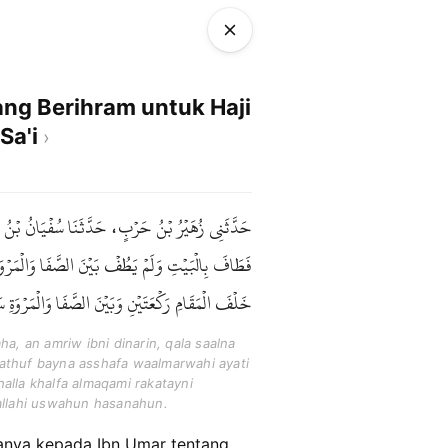
ng Berihram untuk Haji
Sa'i
حَدَّثَنِي زُهَيْرُ بْنُ حَرْبٍ، حَدَّثَنَا سُفْيَانُ بْنُ ع
فَطَافَ بِالْبَيْتِ وَلَمْ يَطُفْ بَيْنَ الصَّفَا وَالْمَرْوَ
خَلْفَ الْمَقَامِ رَكْعَتَيْنِ وَبَيْنَ الصَّفَا وَالْمَرْوَة .
, an amriw ibni dinarin, qala saalna
yathuf bayna asshafa waalmarwahi ayati
halla khalfa almaqami rakatayni
allahi uswahun hasanahun.
tanya kepada Ibn Umar tentang