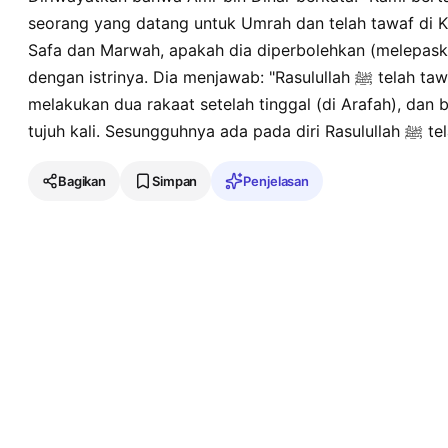
seorang yang datang untuk Umrah dan telah tawaf di Ka'
Safa dan Marwah, apakah dia diperbolehkan (melepas
dengan istrinya. Dia menjawab: "Rasulullah ﷺ telah tawaf di Ka'bah tujuh kali dan
melakukan dua rakaat setelah tinggal (di Arafah), dan 
tujuh kal
Bagikan
Simpan
Penjelasan