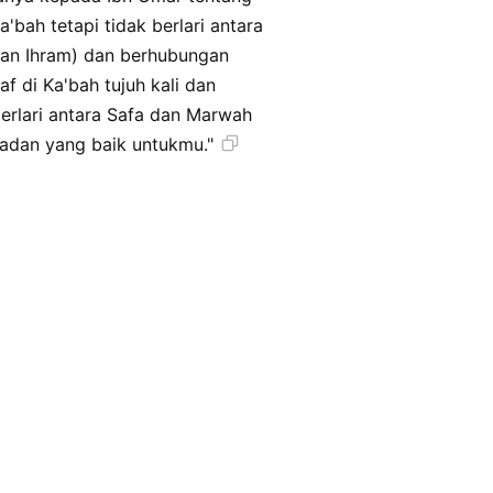
bah tetapi tidak berlari antara
kan Ihram) dan berhubungan
berlari antara Safa dan Marwah
i. Sesungguhnya ada pada diri Rasulullah ﷺ teladan yang baik untukmu."