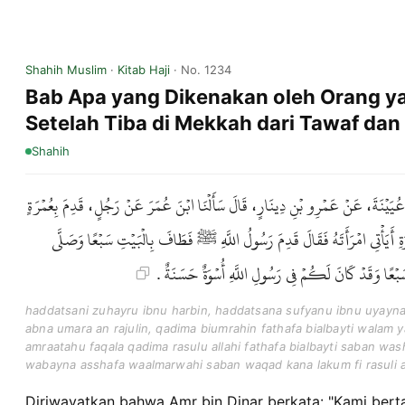
Shahih Muslim
·
Kitab Haji
· No. 1234
Bab Apa yang Dikenakan oleh Orang ya
Setelah Tiba di Mekkah dari Tawaf dan 
Shahih
ُيَيْنَةَ، عَنْ عَمْرِو بْنِ دِينَارٍ، قَالَ سَأَلْنَا ابْنَ عُمَرَ عَنْ رَجُلٍ، قَدِمَ بِعُمْرَةٍ
ةِ أَيَأْتِي امْرَأَتَهُ فَقَالَ قَدِمَ رَسُولُ اللَّهِ ﷺ فَطَافَ بِالْبَيْتِ سَبْعًا وَصَلَّى
ِ سَبْعًا وَقَدْ كَانَ لَكُمْ فِي رَسُولِ اللَّهِ أُسْوَةٌ حَسَنَةٌ
haddatsani zuhayru ibnu harbin, haddatsana sufyanu ibnu uyaynaha
abna umara an rajulin, qadima biumrahin fathafa bialbayti walam 
amraatahu faqala qadima rasulu allahi fathafa bialbayti saban was
wabayna asshafa waalmarwahi saban waqad kana lakum fi rasuli 
Diriwayatkan bahwa Amr bin Dinar berkata: "Kami ber