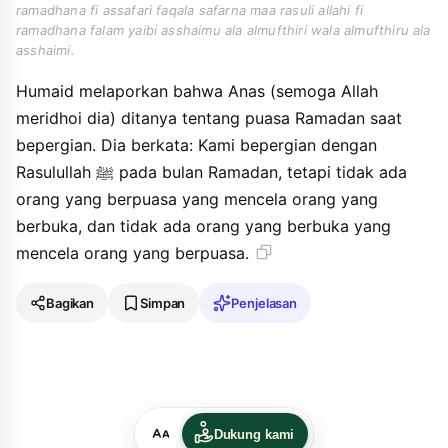
ramadhana fi assafari faqala safarna maa rasuli allahi fi
ramadhana falam yaibi asshaimu ala almufthiri wala almufthiru ala
asshaimi.
Humaid melaporkan bahwa Anas (semoga Allah
meridhoi dia) ditanya tentang puasa Ramadan saat
bepergian. Dia berkata: Kami bepergian dengan
Rasulullah ﷺ pada bulan Ramadan, tetapi tidak ada
orang yang berpuasa yang mencela orang yang
berbuka, dan tidak ada orang yang berbuka yang
mencela orang yang berpuasa.
Bagikan
Simpan
Penjelasan
Dukung kami