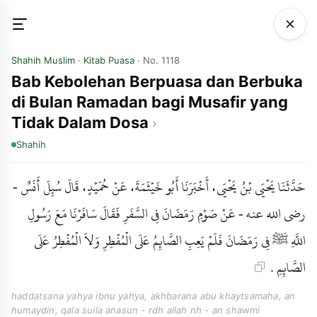
Shahih Muslim
·
Kitab Puasa
· No. 1118
Bab Kebolehan Berpuasa dan Berbuka
di Bulan Ramadan bagi Musafir yang
Tidak Dalam Dosa
Shahih
حَدَّثَنَا يَحْيَى بْنُ يَحْيَى، أَخْبَرَنَا أَبُو خَيْثَمَةَ، عَنْ حُمَيْدٍ، قَالَ سُئِلَ أَنَسٌ -
رضى الله عنه - عَنْ صَوْمِ رَمَضَانَ فِي السَّفَرِ فَقَالَ سَافَرْنَا مَعَ رَسُولِ
اللَّهِ ﷺ فِي رَمَضَانَ فَلَمْ يَعِبِ الصَّائِمُ عَلَى الْمُفْطِرِ وَلاَ الْمُفْطِرُ عَلَى
الصَّائِمِ .
haddatsana yahya ibnu yahya, akhbarana abu khaytsamaha, an
humaydin, qala suila anasun - rdh allah nh - an shawmi