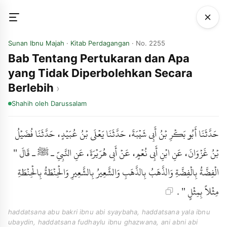
Sunan Ibnu Majah
·
Kitab Perdagangan
· No. 2255
Bab Tentang Pertukaran dan Apa
yang Tidak Diperbolehkan Secara
Berlebih
Shahih
oleh Darussalam
حَدَّثَنَا أَبُو بَكْرِ بْنُ أَبِي شَيْبَةَ، حَدَّثَنَا يَعْلَى بْنُ عُبَيْدٍ، حَدَّثَنَا فُضَيْلُ
بْنُ غَزْوَانَ، عَنِ ابْنِ أَبِي نُعْمٍ، عَنْ أَبِي هُرَيْرَةَ، عَنِ النَّبِيِّ ـ ﷺ ـ قَالَ "
الْفِضَّةُ بِالْفِضَّةِ وَالذَّهَبُ بِالذَّهَبِ وَالشَّعِيرُ بِالشَّعِيرِ وَالْحِنْطَةُ بِالْحِنْطَةِ
مِثْلاً بِمِثْلٍ " .
haddatsana abu bakri ibnu abi syaybaha, haddatsana yala ibnu
ubaydin, haddatsana fudhaylu ibnu ghazwana, ani abni abi