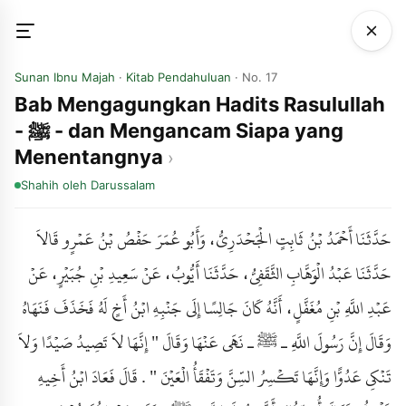
Sunan Ibnu Majah
·
Kitab Pendahuluan
· No. 17
Bab Mengagungkan Hadits Rasulullah
- ﷺ - dan Mengancam Siapa yang
Menentangnya
Shahih
oleh Darussalam
حَدَّثَنَا أَحْمَدُ بْنُ ثَابِتٍ الْجَحْدَرِيُّ، وَأَبُو عُمَرَ حَفْصُ بْنُ عَمْرٍو قَالاَ
حَدَّثَنَا عَبْدُ الْوَهَّابِ الثَّقَفِيُّ، حَدَّثَنَا أَيُّوبُ، عَنْ سَعِيدِ بْنِ جُبَيْرٍ، عَنْ
عَبْدِ اللَّهِ بْنِ مُغَفَّلٍ، أَنَّهُ كَانَ جَالِسًا إِلَى جَنْبِهِ ابْنُ أَخٍ لَهُ فَخَذَفَ فَنَهَاهُ
وَقَالَ إِنَّ رَسُولَ اللَّهِ ـ ﷺ ـ نَهَى عَنْهَا وَقَالَ " إِنَّهَا لاَ تَصِيدُ صَيْدًا وَلاَ
تَنْكِي عَدُوًّا وَإِنَّهَا تَكْسِرُ السِّنَّ وَتَفْقَأُ الْعَيْنَ " . قَالَ فَعَادَ ابْنُ أَخِيهِ