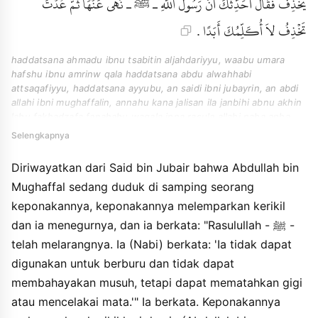
يَخْذِفُ فَقَالَ أُحَدِّثُكَ أَنَّ رَسُولَ اللَّهِ ـ ﷺ ـ نَهَى عَنْهَا ثُمَّ عُدْتَ
تَخْذِفُ لاَ أُكَلِّمُكَ أَبَدًا .
haddatsana ahmadu ibnu tsabitin aljahdariyyu, waabu umara
hafshu ibnu amrinw qala haddatsana abdu alwahhabi
attsaqafiyyu, haddatsana ayyubu, an saidi ibni jubayrin, an abdi
allahi ibni mughaffalin, annahu kana jalisan ila janbihi abnu akhin
lahu fakhadzafa fanahahu waqala inna rasula allahi naha anha
waqala " innaha la tashidu shaydan wala tanki aduwwan
Selengkapnya
wainnaha taksiru assinna watafqau alayna ". qala faada abnu
akhihi yakhdzifu faqala uhadditsuka anna rasula allahi naha anha
Diriwayatkan dari Said bin Jubair bahwa Abdullah bin
tsumma udta takhdzifu la ukallimuka abadan.
Mughaffal sedang duduk di samping seorang
keponakannya, keponakannya melemparkan kerikil
dan ia menegurnya, dan ia berkata: "Rasulullah - ﷺ -
telah melarangnya. Ia (Nabi) berkata: 'Ia tidak dapat
digunakan untuk berburu dan tidak dapat
membahayakan musuh, tetapi dapat mematahkan gigi
atau mencelakai mata.'" Ia berkata. Keponakannya