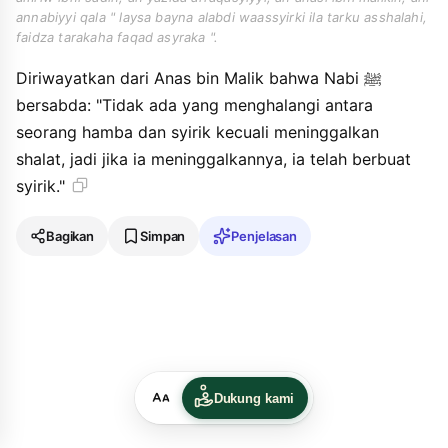
annabiyyi qala " laysa bayna alabdi waassyirki ila tarku asshalahi,
faidza tarakaha faqad asyraka ".
Diriwayatkan dari Anas bin Malik bahwa Nabi ﷺ
bersabda: "Tidak ada yang menghalangi antara
seorang hamba dan syirik kecuali meninggalkan
shalat, jadi jika ia meninggalkannya, ia telah berbuat
syirik."
Bagikan
Simpan
Penjelasan
Dukung kami