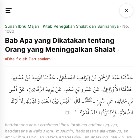
Sunan Ibnu Majah
·
Kitab Penegakan Shalat dan Sunnahnya
· No.
1080
Bab Apa yang Dikatakan tentang
Orang yang Meninggalkan Shalat
Dha'if
oleh Darussalam
حَدَّثَنَا عَبْدُ الرَّحْمَنِ بْنُ إِبْرَاهِيمَ الدِّمَشْقِيُّ، حَدَّثَنَا الْوَلِيدُ بْنُ مُسْلِمٍ،
حَدَّثَنَا الأَوْزَاعِيُّ، عَنْ عَمْرِو بْنِ سَعْدٍ، عَنْ يَزِيدَ الرَّقَاشِيِّ، عَنْ أَنَسِ
بْنِ مَالِكٍ، عَنِ النَّبِيِّ ـ ﷺ ـ قَالَ " لَيْسَ بَيْنَ الْعَبْدِ وَالشِّرْكِ إِلاَّ تَرْكُ
الصَّلاَةِ، فَإِذَا تَرَكَهَا فَقَدْ أَشْرَكَ " .
haddatsana abdu arrahmani ibnu ibrahima addimasyqiyyu,
haddatsana alwalidu ibnu muslimin, haddatsana alawzaiyyu, an
amriw ibni sadin, an yazida arraqasyiyyi, an anasi ibni malikin, ani