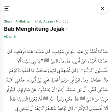
Shahih Al-Bukhari
·
Kitab Adzan
· No. 656
Bab Menghitung Jejak
Shahih
حَدَّثَنَا مُحَمَّدُ بْنُ عَبْدِ اللَّهِ بْنِ حَوْشَبٍ، قَالَ حَدَّثَنَا عَبْدُ الْوَهَّابِ، قَالَ
حَدَّثَنَا حُمَيْدٌ، عَنْ أَنَسٍ، قَالَ قَالَ النَّبِيُّ ﷺ " يَا بَنِي سَلِمَةَ أَلاَ
تَحْتَسِبُونَ آثَارَكُمْ ". وَقَالَ مُجَاهِدٌ فِي قَوْلِهِ وَنَكْتُبُ مَا قَدَّمُوا وَآثَارَهُمْ
قَالَ خُطَاهُمْ. وَقَالَ ابْنُ أَبِي مَرْيَمَ أَخْبَرَنَا يَحْيَى بْنُ أَيُّوبَ، حَدَّثَنِي حُمَيْدٌ،
حَدَّثَنِي أَنَسٌ، أَنَّ بَنِي سَلِمَةَ، أَرَادُوا أَنْ يَتَحَوَّلُوا، عَنْ مَنَازِلِهِمْ، فَيَنْزِلُوا
قَرِيبًا مِنَ النَّبِيِّ ﷺ قَالَ فَكَرِهَ رَسُولُ اللَّهِ ﷺ أَنْ يُعْرُوا الْمَدِينَةَ فَقَالَ "
أَلاَ تَحْتَسِبُونَ آثَارَكُمْ ". قَالَ مُجَاهِدٌ خُطَاهُمْ آثَارُهُمْ أَنْ يُمْشَى فِي