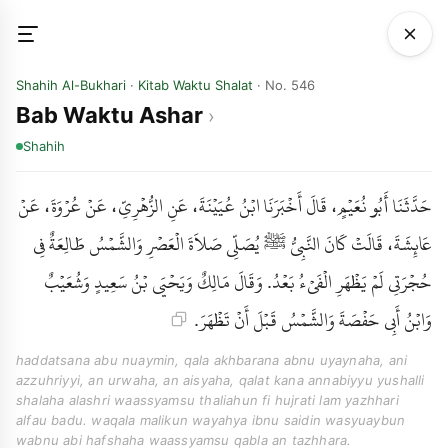
Shahih Al-Bukhari
·
Kitab Waktu Shalat
· No. 546
Bab Waktu Ashar
Shahih
حَدَّثَنَا أَبُو نُعَيْمٍ، قَالَ أَخْبَرَنَا ابْنُ عُيَيْنَةَ، عَنِ الزُّهْرِيِّ، عَنْ عُرْوَةَ، عَنْ
عَائِشَةَ، قَالَتْ كَانَ النَّبِيُّ ﷺ يُصَلِّي صَلاَةَ الْعَصْرِ وَالشَّمْسُ طَالِعَةٌ فِي
حُجْرَتِي لَمْ يَظْهَرِ الْفَىْءُ بَعْدُ. وَقَالَ مَالِكٌ وَيَحْيَى بْنُ سَعِيدٍ وَشُعَيْبٌ
وَابْنُ أَبِي حَفْصَةَ وَالشَّمْسُ قَبْلَ أَنْ تَظْهَرَ.
haddatsana abu nuaymin, qala akhbarana abnu uyaynaha, ani
azzuhriyyi, an urwaha, an aisyaha, qalat kana annabiyyu yushalli
shalaha alashri waassyamsu thaliahun fi hujrati lam yazhhari
alfau badu. waqala malikun wayahya ibnu saidin wasyuaybun
wabnu abi hafshaha waassyamsu qabla an tazhhara.