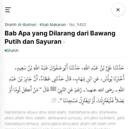
Shahih Al-Bukhari
·
Kitab Makanan
· No. 5452
Bab Apa yang Dilarang dari Bawang
Putih dan Sayuran
Shahih
حَدَّثَنَا عَلِيُّ بْنُ عَبْدِ اللَّهِ، حَدَّثَنَا أَبُو صَفْوَانَ عَبْدُ اللَّهِ بْنُ سَعِيدٍ،
أَخْبَرَنَا يُونُسُ، عَنِ ابْنِ شِهَابٍ، قَالَ حَدَّثَنِي عَطَاءٌ، أَنَّ جَابِرَ بْنَ عَبْدِ
اللَّهِ ـ رضى الله عنهما ـ زَعَمَ عَنِ النَّبِيِّ ﷺ قَالَ " مَنْ أَكَلَ ثُومًا أَوْ
بَصَلاً فَلْيَعْتَزِلْنَا، أَوْ لِيَعْتَزِلْ مَسْجِدَنَا ".
haddatsana aliyyu ibnu abdi allahi, haddatsana abu shafwana
abdu allahi ibnu saidin, akhbarana yunusu, ani abni syihabin, qala
haddatsani athaun, anna jabira ibna abdi allahi rdh allah nhm