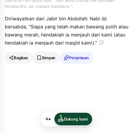
zaama ani annabiyyi qala " man akala tsuman aw bashalan
falyatazilna, aw liyatazil masjidana ".
Diriwayatkan dari Jabir bin Abdullah: Nabi ﷺ
bersabda, "Siapa yang telah makan bawang putih atau
bawang merah, hendaklah ia menjauh dari kami (atau
hendaklah ia menjauh dari masjid kami)."
Bagikan
Simpan
Penjelasan
Dukung kami