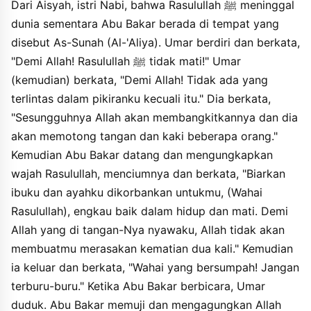
Dari Aisyah, istri Nabi, bahwa Rasulullah ﷺ meninggal
thibta hayyan wamayyitan, waadzi nafsi biyadihi la yudziquka
dunia sementara Abu Bakar berada di tempat yang
allahu almawtatayni abadan. tsumma kharaja faqala ayyuha
alhalifu ala rislika. falamma takallama abu bakrin jalasa umaru.
disebut As-Sunah (Al-'Aliya). Umar berdiri dan berkata,
fahamida allaha abu bakrin waatsna alayhi waqala ala man kana
"Demi Allah! Rasulullah ﷺ tidak mati!" Umar
yabudu muhammadan fainna muhammadan qad mata, waman
(kemudian) berkata, "Demi Allah! Tidak ada yang
kana yabudu allaha fainna allaha haun la yamutu. waqala innaka
mayyitun wainnahum mayyituna waqala wama muhammadun ila
terlintas dalam pikiranku kecuali itu." Dia berkata,
rasulun qad khalat min qablihi arrusulu afain mata aw qutila
"Sesungguhnya Allah akan membangkitkannya dan dia
anqalabtum ala aqabikum waman yanqalib ala aqibayhi falan
akan memotong tangan dan kaki beberapa orang."
yadhurra allaha syayan wasayajzi allahu assyakirina qala
fanasyaja annasu yabkuna qala wajtamaati alansharu ila sadi ibni
Kemudian Abu Bakar datang dan mengungkapkan
ubadaha fi saqifahi ibani saidaha faqalu minna amirun waminkum
wajah Rasulullah, menciumnya dan berkata, "Biarkan
amirun, fadzahaba ilayhim abu bakrin waumaru ibnu alkhatthabi
waabu ubaydaha ibnu aljarrahi, fadzahaba umaru yatakallamu
ibuku dan ayahku dikorbankan untukmu, (Wahai
faaskatahu abu bakrin, wakana umaru yaqulu waallahi ma aradtu
Rasulullah), engkau baik dalam hidup dan mati. Demi
bidzalika ila anni qad hayyatu kalaman qad ajabani khasyitu an la
Allah yang di tangan-Nya nyawaku, Allah tidak akan
yablughahu abu bakrin, tsumma takallama abu bakrin fatakallama
ablagha annasi faqala fi kalamihi nahnu alumarau waantumu
membuatmu merasakan kematian dua kali." Kemudian
alwuzarau. faqala hubabu ibnu almundziri la waallahi la nafalu,
ia keluar dan berkata, "Wahai yang bersumpah! Jangan
minna amirun waminkum amirun. faqala abu bakrin la, walakinna
terburu-buru." Ketika Abu Bakar berbicara, Umar
alumarau waantumu alwuzarau hum awsathu alarabi daran,
waarabuhum ahsaban fabayiu umara aw aba ubaydaha. faqala
duduk. Abu Bakar memuji dan mengagungkan Allah