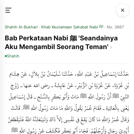
Shahih Al-Bukhari
·
Kitab Keutamaan Sahabat Nabi ﷺ
· No. 3667
Bab Perkataan Nabi ﷺ 'Seandainya
Aku Mengambil Seorang Teman'
Shahih
حَدَّثَنَا إِسْمَاعِيلُ بْنُ عَبْدِ اللَّهِ، حَدَّثَنَا سُلَيْمَانُ بْنُ بِلاَلٍ، عَنْ هِشَامِ
بْنِ عُرْوَةَ، عَنْ عُرْوَةَ بْنِ الزُّبَيْرِ، عَنْ عَائِشَةَ ـ رضى الله عنها ـ زَوْجِ
النَّبِيِّ ﷺ أَنَّ رَسُولَ اللَّهِ ﷺ مَاتَ وَأَبُو بَكْرٍ بِالسُّنْحِ ـ قَالَ إِسْمَاعِيلُ
يَعْنِي بِالْعَالِيَةِ ـ فَقَامَ عُمَرُ يَقُولُ وَاللَّهِ مَا مَاتَ رَسُولُ اللَّهِ ﷺ. قَالَتْ
وَقَالَ عُمَرُ وَاللَّهِ مَا كَانَ يَقَعُ فِي نَفْسِي إِلاَّ ذَاكَ وَلَيَبْعَثَنَّهُ اللَّهُ فَلَيَقْطَعَنَّ
أَيْدِيَ رِجَالٍ وَأَرْجُلَهُمْ. فَجَاءَ أَبُو بَكْرٍ فَكَشَفَ عَنْ رَسُولِ اللَّهِ ﷺ