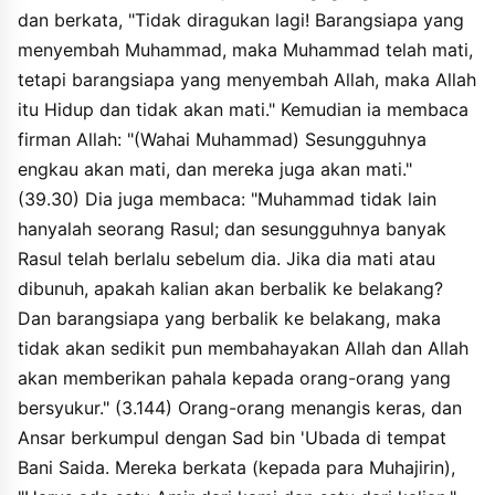
umaru bal nubayiuka anta, faanta sayyiduna wakhayruna
dan berkata, "Tidak diragukan lagi! Barangsiapa yang
waahabbuna ila rasuli allahi. faakhadza umaru biyadihi
menyembah Muhammad, maka Muhammad telah mati,
fabayaahu, wabayaahu annasu, faqala qailun qataltum sada ibna
ubadaha. faqala umaru qatalahu allahu.
tetapi barangsiapa yang menyembah Allah, maka Allah
itu Hidup dan tidak akan mati." Kemudian ia membaca
firman Allah: "(Wahai Muhammad) Sesungguhnya
engkau akan mati, dan mereka juga akan mati."
(39.30) Dia juga membaca: "Muhammad tidak lain
hanyalah seorang Rasul; dan sesungguhnya banyak
Rasul telah berlalu sebelum dia. Jika dia mati atau
dibunuh, apakah kalian akan berbalik ke belakang?
Dan barangsiapa yang berbalik ke belakang, maka
tidak akan sedikit pun membahayakan Allah dan Allah
akan memberikan pahala kepada orang-orang yang
bersyukur." (3.144) Orang-orang menangis keras, dan
Ansar berkumpul dengan Sad bin 'Ubada di tempat
Bani Saida. Mereka berkata (kepada para Muhajirin),