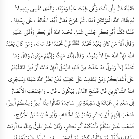
فَقَبَّلَهُ قَالَ بِأَبِي أَنْتَ وَأُمِّي طِبْتَ حَيًّا وَمَيِّتًا، وَالَّذِي نَفْسِي بِيَدِهِ لاَ
يُذِيقُكَ اللَّهُ الْمَوْتَتَيْنِ أَبَدًا. ثُمَّ خَرَجَ فَقَالَ أَيُّهَا الْحَالِفُ عَلَى رِسْلِكَ.
فَلَمَّا تَكَلَّمَ أَبُو بَكْرٍ جَلَسَ عُمَرُ. فَحَمِدَ اللَّهَ أَبُو بَكْرٍ وَأَثْنَى عَلَيْهِ
وَقَالَ أَلاَ مَنْ كَانَ يَعْبُدُ مُحَمَّدًا ﷺ فَإِنَّ مُحَمَّدًا قَدْ مَاتَ، وَمَنْ كَانَ يَعْبُدُ
اللَّهَ فَإِنَّ اللَّهَ حَىٌّ لاَ يَمُوتُ. وَقَالَ إِنَّكَ مَيِّتٌ وَإِنَّهُمْ مَيِّتُونَ وَقَالَ وَمَا
مُحَمَّدٌ إِلاَّ رَسُولٌ قَدْ خَلَتْ مِنْ قَبْلِهِ الرُّسُلُ أَفَإِنْ مَاتَ أَوْ قُتِلَ انْقَلَبْتُمْ
عَلَى أَعْقَابِكُمْ وَمَنْ يَنْقَلِبْ عَلَى عَقِبَيْهِ فَلَنْ يَضُرَّ اللَّهَ شَيْئًا وَسَيَجْزِي
اللَّهُ الشَّاكِرِينَ قَالَ فَنَشَجَ النَّاسُ يَبْكُونَ ـ قَالَ ـ وَاجْتَمَعَتِ الأَنْصَارُ
إِلَى سَعْدِ بْنِ عُبَادَةَ فِي سَقِيفَةِ بَنِي سَاعِدَةَ فَقَالُوا مِنَّا أَمِيرٌ وَمِنْكُمْ أَمِيرٌ،
فَذَهَبَ إِلَيْهِمْ أَبُو بَكْرٍ وَعُمَرُ بْنُ الْخَطَّابِ وَأَبُو عُبَيْدَةَ بْنُ الْجَرَّاحِ،
فَذَهَبَ عُمَرُ يَتَكَلَّمُ فَأَسْكَتَهُ أَبُو بَكْرٍ، وَكَانَ عُمَرُ يَقُولُ وَاللَّهِ مَا أَرَدْتُ
بِذَلِكَ إِلاَّ أَنِّي قَدْ هَيَّأْتُ كَلاَمًا قَدْ أَعْجَبَنِي خَشِيتُ أَنْ لاَ يَبْلُغَهُ أَبُو