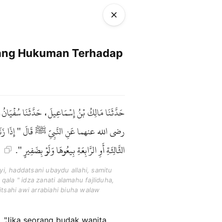
ang Hukuman Terhadap
حَدَّثَنَا مَالِكُ بْنُ إِسْمَاعِيلَ، حَدَّثَنَا سُفْيَانُ،،
رضى الله عنهما عَنِ النَّبِيِّ ﷺ قَالَ " إِذَا زَنَتِ الأ
الثَّالِثَةِ أَوِ الرَّابِعَةِ بِيعُوهَا وَلَوْ بِضَفِيرٍ ".
yi, haddatsani ubaydu allahi, samitu
qala " idza zanati alamahu fajliduha,
litsahi awi arrabiahi biuha walaw