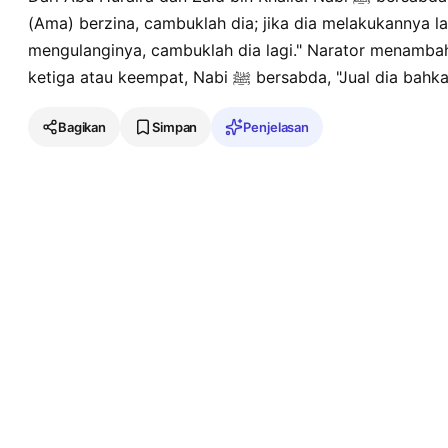
(Ama) berzina, cambuklah dia; jika dia melakukannya lag
mengulanginya, cambuklah dia lagi." Narator menamb
ketiga atau keempat, Nabi ﷺ bersabda, "
Bagikan
Simpan
Penjelasan