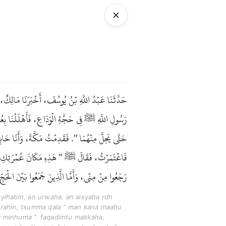
حَدَّثَنَا عَبْدُ اللَّهِ بْنُ يُوسُفَ، أَخْبَرَنَا مَا
رَسُولِ اللَّهِ ﷺ فِي حَجَّةِ الْوَدَاعِ، فَأَهْلَلْنَا بِعُمْرَ
حَتَّى يَحِلَّ مِنْهُمَا ". فَقَدِمْتُ مَكَّةَ، وَأَنَا حَائِ،
فَاعْتَمَرْتُ، فَقَالَ ﷺ " هَذِهِ مَكَانَ عُمْرَتِكِ ". فَط
رَجَعُوا مِنْ مِنًى، وَأَمَّا الَّذِينَ جَمَعُوا بَيْنَ الْحَجّ.
syihabin, an urwaha, an aisyaha rdh
biumrahin, tsumma qala " man kana maahu
lla minhuma ". faqadimtu makkaha,