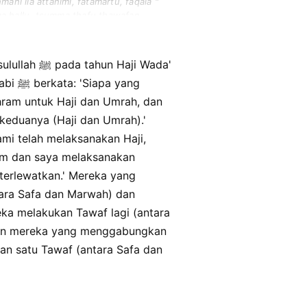
ni ila attanimi, fatamartu, faqala "
mma hallu, tsumma thafu thawafan
ajji waalumrahi thafu thawafan
 Haji Wada'
 yang
hram untuk Haji dan Umrah, dan
keduanya (Haji dan Umrah).'
ami telah melaksanakan Haji,
ara Safa dan Marwah) dan
ka melakukan Tawaf lagi (antara
kan mereka yang menggabungkan
an satu Tawaf (antara Safa dan