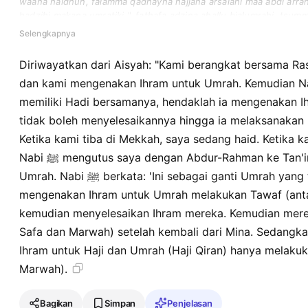
waana haidhun, falamma qadhayna hajjana arsalani maa abdi arrahma
hadzihi makana umratiki ". fathafa adzina ahallu bialumrahi, tsu
akhara, bada an rajau min minan, waamma adzina jamau bayna alh
Selengkapnya
wahidan.
Diriwayatkan dari Aisyah: "Kami berangkat bersama Rasulullah ﷺ pada tahun
dan kami mengenakan Ihram untuk Umrah. Kemudian Nabi ﷺ berkata: 'Siapa
memiliki Hadi bersamanya, hendaklah ia mengenakan I
tidak boleh menyelesaikannya hingga ia melaksanakan 
Ketika kami tiba di Mekkah, saya sedang haid. Ketika k
Nabi ﷺ mengutus saya dengan Abdur-Rahman ke Tan'im dan saya melaksanakan
Umrah. Nabi ﷺ berkata: 'Ini sebagai ganti Umrah yang terlewatkan.' Mereka yang
mengenakan Ihram untuk Umrah melakukan Tawaf (ant
kemudian menyelesaikan Ihram mereka. Kemudian mere
Safa dan Marwah) setelah kembali dari Mina. Sedang
Ihram untuk Haji dan Umrah (Haji Qiran) hanya melakuk
Marwah).
Bagikan
Simpan
Penjelasan