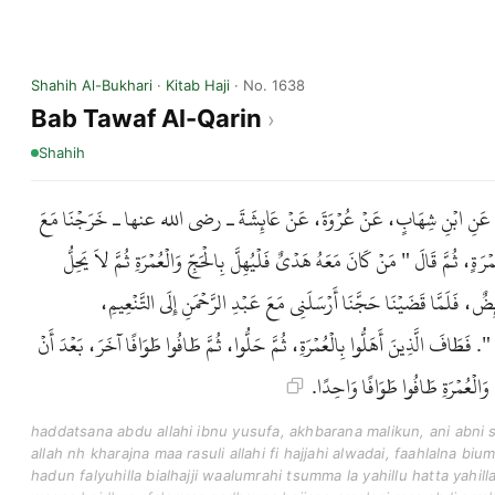
Shahih Al-Bukhari
·
Kitab Haji
· No. 1638
Bab Tawaf Al-Qarin
Shahih
لِكٌ، عَنِ ابْنِ شِهَابٍ، عَنْ عُرْوَةَ، عَنْ عَائِشَةَ ـ رضى الله عنها ـ خَرَجْنَا مَعَ
ةٍ، ثُمَّ قَالَ " مَنْ كَانَ مَعَهُ هَدْىٌ فَلْيُهِلَّ بِالْحَجِّ وَالْعُمْرَةِ ثُمَّ لاَ يَحِلُّ
ضٌ، فَلَمَّا قَضَيْنَا حَجَّنَا أَرْسَلَنِي مَعَ عَبْدِ الرَّحْمَنِ إِلَى التَّنْعِيمِ
َافَ الَّذِينَ أَهَلُّوا بِالْعُمْرَةِ، ثُمَّ حَلُّوا، ثُمَّ طَافُوا طَوَافًا آخَرَ، بَعْدَ أَنْ
ِ وَالْعُمْرَةِ طَافُوا طَوَافًا وَاحِدًا
haddatsana abdu allahi ibnu yusufa, akhbarana malikun, ani abni 
allah nh kharajna maa rasuli allahi fi hajjahi alwadai, faahlalna 
hadun falyuhilla bialhajji waalumrahi tsumma la yahillu hatta yahi