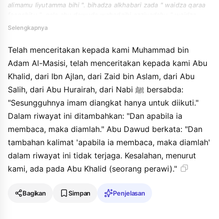
alimamu liyutamma bihi ". bihadza alkhabari zada " waidza qaraa
faanshitu ". qala abu dawuda wahadzihi azziyadahu " waidza
qaraa faanshitu ". laysat bimahfuzhahin alwahamu indana min abi
Selengkapnya
khalidin.
Telah menceritakan kepada kami Muhammad bin
Adam Al-Masisi, telah menceritakan kepada kami Abu
Khalid, dari Ibn Ajlan, dari Zaid bin Aslam, dari Abu
Salih, dari Abu Hurairah, dari Nabi ﷺ bersabda:
"Sesungguhnya imam diangkat hanya untuk diikuti."
Dalam riwayat ini ditambahkan: "Dan apabila ia
membaca, maka diamlah." Abu Dawud berkata: "Dan
tambahan kalimat 'apabila ia membaca, maka diamlah'
dalam riwayat ini tidak terjaga. Kesalahan, menurut
kami, ada pada Abu Khalid (seorang perawi)."
Bagikan
Simpan
Penjelasan