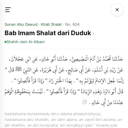
Sunan Abu Dawud
·
Kitab Shalat
· No. 604
Bab Imam Shalat dari Duduk
Shahih
oleh Al-Albani
حَدَّثَنَا مُحَمَّدُ بْنُ آدَمَ الْمَصِّيصِيُّ، حَدَّثَنَا أَبُو خَالِدٍ، عَنِ ابْنِ عَجْلاَنَ،
عَنْ زَيْدِ بْنِ أَسْلَمَ، عَنْ أَبِي صَالِحٍ، عَنْ أَبِي هُرَيْرَةَ، عَنِ النَّبِيِّ ﷺ قَالَ "
إِنَّمَا جُعِلَ الإِمَامُ لِيُؤْتَمَّ بِهِ " . بِهَذَا الْخَبَرِ زَادَ " وَإِذَا قَرَأَ فَأَنْصِتُوا " .
قَالَ أَبُو دَاوُدَ وَهَذِهِ الزِّيَادَةُ " وَإِذَا قَرَأَ فَأَنْصِتُوا " . لَيْسَتْ بِمَحْفُوظَةٍ الْوَهَمُ
عِنْدَنَا مِنْ أَبِي خَالِدٍ .
haddatsana muhammadu ibnu adama almasshishiyyu,
haddatsana abu khalidin, ani abni ajlana, an zaydi ibni aslama, an
abi shalihin, an abi hurayraha, ani annabiyyi qala " innama juila