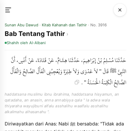
Sunan Abu Dawud
·
Kitab Kahanah dan Tathir
· No. 3916
Bab Tentang Tathir
Shahih
oleh Al-Albani
حَدَّثَنَا مُسْلِمُ بْنُ إِبْرَاهِيمَ، حَدَّثَنَا هِشَامٌ، عَنْ قَتَادَةَ، عَنْ أَنَسٍ، أَنَّ
النَّبِيَّ ﷺ قَالَ " لاَ عَدْوَى وَلاَ طِيَرَةَ وَيُعْجِبُنِي الْفَأْلُ الصَّالِحُ وَالْفَأْلُ
الصَّالِحُ الْكَلِمَةُ الْحَسَنَةُ " .
haddatsana muslimu ibnu ibrahima, haddatsana hisyamun, an
qatadaha, an anasin, anna annabiyya qala " la adwa wala
thiyaraha wayujibuni alfalu asshalihu waalfalu asshalihu
alkalimahu alhasanahu ".
Diriwayatkan dari Anas: Nabi ﷺ bersabda: "Tidak ada