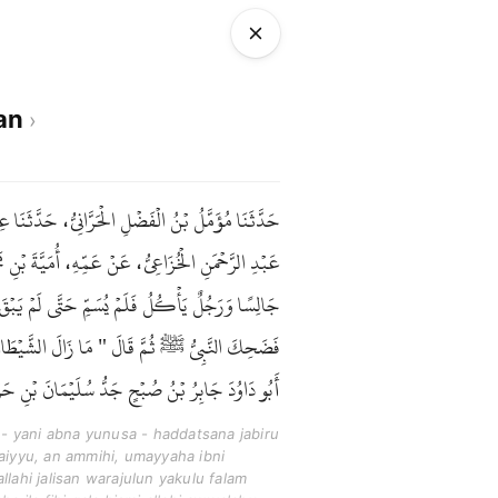
nan
حَدَّثَنَا مُؤَمَّلُ بْنُ الْفَضْلِ الْحَرَّانِيُّ، حَدَّثَنَ
عَبْدِ الرَّحْمَنِ الْخُزَاعِيُّ، عَنْ عَمِّهِ، أُمَيَّةَ 
جَالِسًا وَرَجُلٌ يَأْكُلُ فَلَمْ يُسَمِّ حَتَّى لَمْ يَبْقَ مِنْ 
فَضَحِكَ النَّبِيُّ ﷺ ثُمَّ قَالَ " مَا زَالَ الشَّيْطَانُ ي
أَبُو دَاوُدَ جَابِرُ بْنُ صُبْحٍ جَدُّ سُلَيْمَانَ بْنِ حَ .
 - yani abna yunusa - haddatsana jabiru
aiyyu, an ammihi, umayyaha ibni
llahi jalisan warajulun yakulu falam