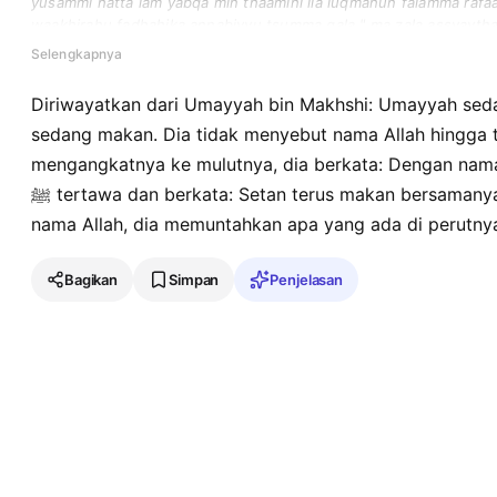
yusammi hatta lam yabqa min thaamihi ila luqmahun falamma rafaaha
waakhirahu fadhahika annabiyyu tsumma qala " ma zala assyayth
asma allahi azza wajalla astaqaa ma fi bathnihi ". qala abu dawud
Selengkapnya
ibni harbin min qibali ummihi.
Diriwayatkan dari Umayyah bin Makhshi: Umayyah sed
sedang makan. Dia tidak menyebut nama Allah hingga te
mengangkatnya ke mulutnya, dia berkata: Dengan nama A
ﷺ tertawa dan berkata: Setan terus makan bersamanya, tetapi ketika dia menyebut
nama Allah, dia memuntahkan apa yang ada di perutny
Bagikan
Simpan
Penjelasan