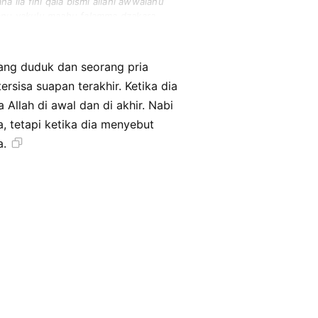
 ila fihi qala bismi allahi awwalahu
anu yakulu maahu falamma dzakara
a jabiru ibnu shubhin jaddu sulaymana
ang duduk dan seorang pria
rsisa suapan terakhir. Ketika dia
llah di awal dan di akhir. Nabi
a.