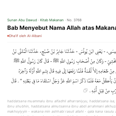
Sunan Abu Dawud
·
Kitab Makanan
· No. 3768
Bab Menyebut Nama Allah atas Maka
Dha'if
oleh Al-Albani
ا عِيسَى، - يَعْنِي ابْنَ يُونُسَ - حَدَّثَنَا جَابِرُ بْنُ صُبْحٍ، حَدَّثَنَا الْمُثَنَّى بْنُ
بْنِ مَخْشِيٍّ - وَكَانَ مِنْ أَصْحَابِ رَسُولِ اللَّهِ ﷺ - قَالَ كَانَ رَسُولُ اللَّهِ ﷺ
طَعَامِهِ إِلاَّ لُقْمَةٌ فَلَمَّا رَفَعَهَا إِلَى فِيهِ قَالَ بِسْمِ اللَّهِ أَوَّلَهُ وَآخِرَهُ
َأْكُلُ مَعَهُ فَلَمَّا ذَكَرَ اسْمَ اللَّهِ عَزَّ وَجَلَّ اسْتَقَاءَ مَا فِي بَطْنِهِ " . قَالَ
رْبٍ مِنْ قِبَلِ أُمِّهِ
haddatsana muammalu ibnu alfadhli alharraniyyu, haddatsana isa,
ibnu shubhin, haddatsana almutsanna ibnu abdi arrahmani alkhuz
makhsyiyyin - wakana min ashhabi rasuli allahi - qala kana rasulu a