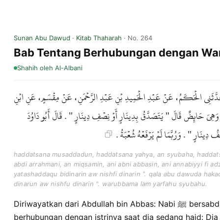
Sunan Abu Dawud
·
Kitab Thaharah
· No. 264
Bab Tentang Berhubungan dengan Wan
Shahih
oleh Al-Albani
حَدَّثَنِي الْحَكَمُ، عَنْ عَبْدِ الْحَمِيدِ بْنِ عَبْدِ الرَّحْمَنِ، عَنْ مِقْسَمٍ، عَنِ ابْنِ
 وَهِيَ حَائِضٌ قَالَ " يَتَصَدَّقُ بِدِينَارٍ أَوْ نِصْفِ دِينَارٍ " . قَالَ أَبُو دَاوُدَ
فُ دِينَارٍ " . وَرُبَّمَا لَمْ يَرْفَعْهُ شُعْبَةُ
haddatsana musaddadun, haddatsana yahya, an syubaha, haddatsa
abdi arrahmani, an miqsamin, ani abni abbasin, ani annabiyyi fi ad
yatashaddaqu bidinarin aw nishfi dinarin ". qala abu dawuda hak
dinarun aw nishfu dinarin ". warubbama lam yarfahu syubahu.
Diriwayatkan dari Abdullah bin Abbas: Nabi ﷺ bersabda tentang seseorang yang
berhubungan dengan istrinya saat dia sedang haid: Di