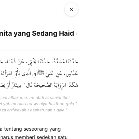
ita yang Sedang Haid
حَدَّثَنَا مُسَدَّدٌ، حَدَّثَنَا يَحْيَى، عَنْ شُعْبَةَ، 
عَبَّاسٍ، عَنِ النَّبِيِّ ﷺ فِي الَّذِي يَأْتِي امْرَأَتَهُ
هَكَذَا الرِّوَايَةُ الصَّحِيحَةُ قَالَ " دِينَارٌ أَوْ نِصْ .
ni alhakamu, an abdi alhamidi ibni
zi yati amraatahu wahiya haidhun qala "
adza arriwayahu asshahihahu qala "
a harus memberi sedekah satu