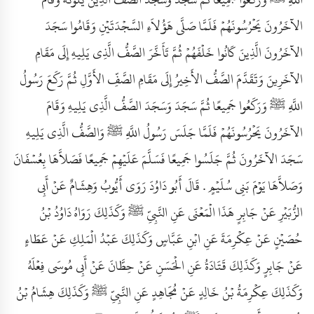
الآخَرُونَ يَحْرُسُونَهُمْ فَلَمَّا صَلَّى هَؤُلاَءِ السَّجْدَتَيْنِ وَقَامُوا سَجَدَ
الآخَرُونَ الَّذِينَ كَانُوا خَلْفَهُمْ ثُمَّ تَأَخَّرَ الصَّفُّ الَّذِي يَلِيهِ إِلَى مَقَامِ
الآخَرِينَ وَتَقَدَّمَ الصَّفُّ الأَخِيرُ إِلَى مَقَامِ الصَّفِّ الأَوَّلِ ثُمَّ رَكَعَ رَسُولُ
اللَّهِ ﷺ وَرَكَعُوا جَمِيعًا ثُمَّ سَجَدَ وَسَجَدَ الصَّفُّ الَّذِي يَلِيهِ وَقَامَ
الآخَرُونَ يَحْرُسُونَهُمْ فَلَمَّا جَلَسَ رَسُولُ اللَّهِ ﷺ وَالصَّفُّ الَّذِي يَلِيهِ
سَجَدَ الآخَرُونَ ثُمَّ جَلَسُوا جَمِيعًا فَسَلَّمَ عَلَيْهِمْ جَمِيعًا فَصَلاَّهَا بِعُسْفَانَ
وَصَلاَّهَا يَوْمَ بَنِي سُلَيْمٍ . قَالَ أَبُو دَاوُدَ رَوَى أَيُّوبُ وَهِشَامٌ عَنْ أَبِي
الزُّبَيْرِ عَنْ جَابِرٍ هَذَا الْمَعْنَى عَنِ النَّبِيِّ ﷺ وَكَذَلِكَ رَوَاهُ دَاوُدُ بْنُ
حُصَيْنٍ عَنْ عِكْرِمَةَ عَنِ ابْنِ عَبَّاسٍ وَكَذَلِكَ عَبْدُ الْمَلِكِ عَنْ عَطَاءٍ
عَنْ جَابِرٍ وَكَذَلِكَ قَتَادَةُ عَنِ الْحَسَنِ عَنْ حِطَّانَ عَنْ أَبِي مُوسَى فِعْلَهُ
وَكَذَلِكَ عِكْرِمَةُ بْنُ خَالِدٍ عَنْ مُجَاهِدٍ عَنِ النَّبِيِّ ﷺ وَكَذَلِكَ هِشَامُ بْنُ