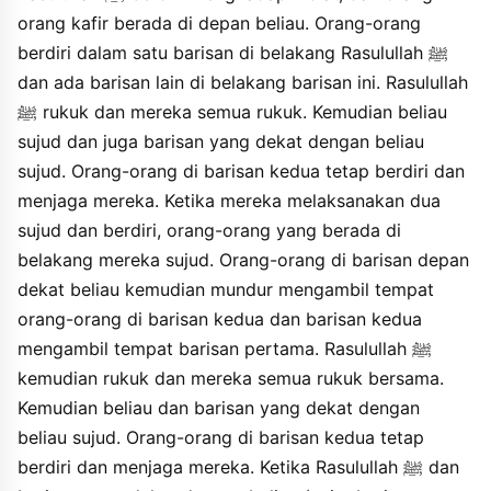
hadza almana ani annabiyyi wakadzalika rawahu dawudu ibnu
orang kafir berada di depan beliau. Orang-orang
hushaynin an ikrimaha ani abni abbasin wakadzalika abdu almaliki
berdiri dalam satu barisan di belakang Rasulullah ﷺ
an athain an jabirin wakadzalika qatadahu ani alhasani an
dan ada barisan lain di belakang barisan ini. Rasulullah
hitthana an abi musa filahu wakadzalika ikrimahu ibnu khalidin an
mujahidin ani annabiyyi wakadzalika hisyamu ibnu urwaha an
ﷺ rukuk dan mereka semua rukuk. Kemudian beliau
abihi ani annabiyyi wahuwa qawlu attsawriyyi.
sujud dan juga barisan yang dekat dengan beliau
sujud. Orang-orang di barisan kedua tetap berdiri dan
menjaga mereka. Ketika mereka melaksanakan dua
sujud dan berdiri, orang-orang yang berada di
belakang mereka sujud. Orang-orang di barisan depan
dekat beliau kemudian mundur mengambil tempat
orang-orang di barisan kedua dan barisan kedua
mengambil tempat barisan pertama. Rasulullah ﷺ
kemudian rukuk dan mereka semua rukuk bersama.
Kemudian beliau dan barisan yang dekat dengan
beliau sujud. Orang-orang di barisan kedua tetap
berdiri dan menjaga mereka. Ketika Rasulullah ﷺ dan