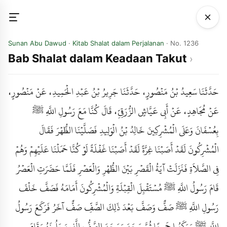
Sunan Abu Dawud
·
Kitab Shalat dalam Perjalanan
· No. 1236
Bab Shalat dalam Keadaan Takut
حَدَّثَنَا سَعِيدُ بْنُ مَنْصُورٍ، حَدَّثَنَا جَرِيرُ بْنُ عَبْدِ الْحَمِيدِ، عَنْ مَنْصُورٍ،
عَنْ مُجَاهِدٍ، عَنْ أَبِي عَيَّاشٍ الزُّرَقِيِّ، قَالَ كُنَّا مَعَ رَسُولِ اللَّهِ ﷺ
بِعُسْفَانَ وَعَلَى الْمُشْرِكِينَ خَالِدُ بْنُ الْوَلِيدِ فَصَلَّيْنَا الظُّهْرَ فَقَالَ
الْمُشْرِكُونَ لَقَدْ أَصَبْنَا غِرَّةً لَقَدْ أَصَبْنَا غَفْلَةً لَوْ كُنَّا حَمَلْنَا عَلَيْهِمْ وَهُمْ
فِي الصَّلاَةِ فَنَزَلَتْ آيَةُ الْقَصْرِ بَيْنَ الظُّهْرِ وَالْعَصْرِ فَلَمَّا حَضَرَتِ الْعَصْرُ
قَامَ رَسُولُ اللَّهِ ﷺ مُسْتَقْبِلَ الْقِبْلَةِ وَالْمُشْرِكُونَ أَمَامَهُ فَصَفَّ خَلْفَ
رَسُولِ اللَّهِ ﷺ صَفٌّ وَصَفَّ بَعْدَ ذَلِكَ الصَّفِّ صَفٌّ آخَرُ فَرَكَعَ رَسُولُ
اللَّهِ ﷺ وَرَكَعُوا جَمِيعًا ثُمَّ سَجَدَ وَسَجَدَ الصَّفُّ الَّذِينَ يَلُونَهُ وَقَامَ