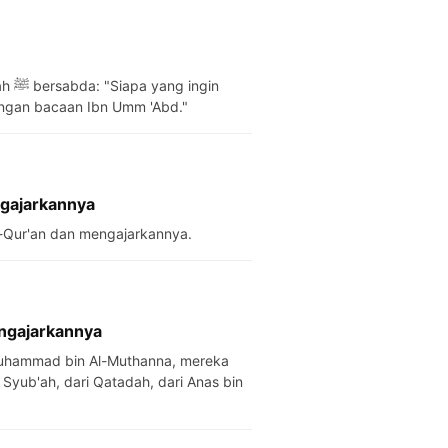
gin
ngan bacaan Ibn Umm 'Abd."
ngajarkannya
Al-Qur'an dan mengajarkannya.
ngajarkannya
uhammad bin Al-Muthanna, mereka
 Syub'ah, dari Qatadah, dari Anas bin