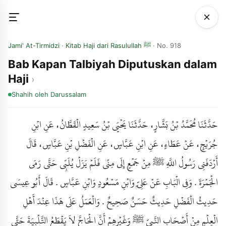
Jami' At-Tirmidzi
·
Kitab Haji dari Rasulullah ﷺ
· No. 918
Bab Kapan Talbiyah Diputuskan dalam
Haji
Shahih
oleh Darussalam
حَدَّثَنَا مُحَمَّدُ بْنُ بَشَّارٍ، حَدَّثَنَا يَحْيَى بْنُ سَعِيدٍ الْقَطَّانُ، عَنِ ابْنِ
جُرَيْجٍ، عَنْ عَطَاءٍ، عَنِ ابْنِ عَبَّاسٍ، عَنِ الْفَضْلِ بْنِ عَبَّاسٍ، قَالَ
أَرْدَفَنِي رَسُولُ اللَّهِ ﷺ مِنْ جَمْعٍ إِلَى مِنًى فَلَمْ يَزَلْ يُلَبِّي حَتَّى رَمَى
الْجَمْرَةَ . وَفِي الْبَابِ عَنْ عَلِيٍّ وَابْنِ مَسْعُودٍ وَابْنِ عَبَّاسٍ . قَالَ أَبُو عِيسَى
حَدِيثُ الْفَضْلِ حَدِيثٌ حَسَنٌ صَحِيحٌ . وَالْعَمَلُ عَلَى هَذَا عِنْدَ أَهْلِ
الْعِلْمِ مِنْ أَصْحَابِ النَّبِيِّ ﷺ وَغَيْرِهِمْ أَنَّ الْحَاجَّ لاَ يَقْطَعُ التَّلْبِيَةَ حَتَّى