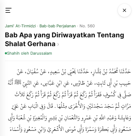
Jami' At-Tirmidzi
·
Bab-bab Perjalanan
· No. 560
Bab Apa yang Diriwayatkan Tentang
Shalat Gerhana
Shahih
oleh Darussalam
حَدَّثَنَا مُحَمَّدُ بْنُ بَشَّارٍ، حَدَّثَنَا يَحْيَى بْنُ سَعِيدٍ، عَنْ سُفْيَانَ، عَنْ
حَبِيبِ بْنِ أَبِي ثَابِتٍ، عَنْ طَاوُسٍ، عَنِ ابْنِ عَبَّاسٍ، عَنِ النَّبِيِّ ﷺ أَنَّهُ
صَلَّى فِي كُسُوفٍ فَقَرَأَ ثُمَّ رَكَعَ ثُمَّ قَرَأَ ثُمَّ رَكَعَ ثُمَّ قَرَأَ ثُمَّ رَكَعَ ثَلاَثَ
مَرَّاتٍ ثُمَّ سَجَدَ سَجْدَتَيْنِ وَالأُخْرَى مِثْلُهَا . قَالَ وَفِي الْبَابِ عَنْ عَلِيٍّ
وَعَائِشَةَ وَعَبْدِ اللَّهِ بْنِ عَمْرٍو وَالنُّعْمَانِ بْنِ بَشِيرٍ وَالْمُغِيرَةِ بْنِ شُعْبَةَ وَأَبِي
مَسْعُودٍ وَأَبِي بَكْرَةَ وَسَمُرَةَ وَأَبِي مُوسَى الأَشْعَرِيِّ وَابْنِ مَسْعُودٍ وَأَسْمَاءَ