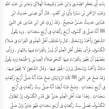
بِنْتِ أَبِي بَكْرٍ الصِّدِّيقِ وَابْنِ عُمَرَ وَقَبِيصَةَ الْهِلاَلِيِّ وَجَابِرِ بْنِ عَبْدِ اللَّهِ
وَعَبْدِ الرَّحْمَنِ بْنِ سَمُرَةَ وَأُبَىِّ بْنِ كَعْبٍ . قَالَ أَبُو عِيسَى حَدِيثُ ابْنِ
عَبَّاسٍ حَدِيثٌ حَسَنٌ صَحِيحٌ . وَقَدْ رُوِيَ عَنِ ابْنِ عَبَّاسٍ عَنِ النَّبِيِّ
ﷺ أَنَّهُ صَلَّى فِي كُسُوفٍ أَرْبَعَ رَكَعَاتٍ فِي أَرْبَعِ سَجَدَاتٍ . وَبِهِ يَقُولُ
الشَّافِعِيُّ وَأَحْمَدُ وَإِسْحَاقُ . قَالَ وَاخْتَلَفَ أَهْلُ الْعِلْمِ فِي الْقِرَاءَةِ فِي صَلاَةِ
الْكُسُوفِ فَرَأَى بَعْضُ أَهْلِ الْعِلْمِ أَنْ يُسِرَّ بِالْقِرَاءَةِ فِيهَا بِالنَّهَارِ . وَرَأَى
بَعْضُهُمْ أَنْ يَجْهَرَ بِالْقِرَاءَةِ فِيهَا كَنَحْوِ صَلاَةِ الْعِيدَيْنِ وَالْجُمُعَةِ وَبِهِ يَقُولُ
مَالِكٌ وَأَحْمَدُ وَإِسْحَاقُ يَرَوْنَ الْجَهْرَ فِيهَا . وَقَالَ الشَّافِعِيُّ لاَ يَجْهَرُ فِيهَا .
وَقَدْ صَحَّ عَنِ النَّبِيِّ ﷺ كِلْتَا الرِّوَايَتَيْنِ صَحَّ عَنْهُ أَنَّهُ صَلَّى أَرْبَعَ رَكَعَاتٍ
فِي أَرْبَعِ سَجَدَاتٍ . وَصَحَّ عَنْهُ أَيْضًا أَنَّهُ صَلَّى سِتَّ رَكَعَاتٍ فِي أَرْبَعِ
سَجَدَاتٍ . وَهَذَا عِنْدَ أَهْلِ الْعِلْمِ جَائِزٌ عَلَى قَدْرِ الْكُسُوفِ إِنْ تَطَاوَلَ
الْكُسُوفُ فَصَلَّى سِتَّ رَكَعَاتٍ فِي أَرْبَعِ سَجَدَاتٍ فَهُوَ جَائِزٌ وَإِنْ صَلَّى