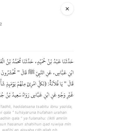
2
حَدَّثَنَا عَبْدُ بْنُ حُمَيْدٍ، حَدَّثَنَا مُحَمَّدُ بْنُ
ابْنِ عَبَّاسٍ، عَنِ النَّبِيِّ ﷺ قَالَ " تُحْشَرُونَ حُفَ
قَالَ " يَا فُلاَنَةُُ: (لكلِّ امْرِئٍ مِنْهُمْ يَوْمَئِ
غَيْرِ وَجْهٍ عَنِ ابْنِ عَبَّاسٍ رَوَاهُ سَعِيدُ بْنُ .
dhli, haddatsana tsabitu ibnu yazida,
iyyi qala " tuhsyaruna hufahan urahan
hin qala " ya fulanahu: (lklli amriin
tsun hasanun shahihun qad ruwiya min
 wafihi an aisyaha rdh allah nh.