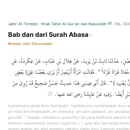
Jami' At-Tirmidzi
·
Kitab Tafsir Al-Qur'an dari Rasulullah ﷺ
· No. 333
Bab dan dari Surah Abasa
Hasan
oleh Darussalam
 الْفَضْلِ، حَدَّثَنَا ثَابِتُ بْنُ يَزِيدَ، عَنْ هِلاَلِ بْنِ خَبَّابٍ، عَنْ عِكْرِمَةَ، عَنِ
اةً عُرَاةً غُرْلاً " . فَقَالَتِ امْرَأَةٌ أَيُبْصِرُ أَوْ يَرَى بَعْضُنَا عَوْرَةَ بَعْضٍ
ذٍ شَأْنٌ يُغْنِيهِ ) " . قَالَ أَبُو عِيسَى هَذَا حَدِيثٌ حَسَنٌ صَحِيحٌ قَدْ رُوِيَ مِنْ
 جُبَيْرٍ أَيْضًا . وَفِيهِ عَنْ عَائِشَةَ رضى الله عنها
haddatsana abdu ibnu humaydin, haddatsana muhammadu ibnu alfa
an hilali ibni khabbabin, an ikrimaha, ani abni abbasin, ani annab
ghurlan ". faqalati amraahun ayubshiru aw yara badhuna awraha bad
minhum yawmaidzin syanun yughnihi ) ". qala abu isa hadza hadi
ghayri wajhin ani abni abbasin rawahu saidu ibnu jubayrin aydhan.