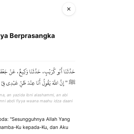
nya Berprasangka
حَدَّثَنَا أَبُو كُرَيْبٍ، حَدَّثَنَا وَكِيعٌ، عَنْ جَعْفَرِ
ﷺ " إِنَّ اللَّهَ يَقُولُ أَنَا عِنْدَ ظَنِّ عَبْدِي فِ .
na, an yazida ibni alashammi, an abi
hanni abdi fiyya waana maahu idza daani
 hamba-Ku kepada-Ku, dan Aku