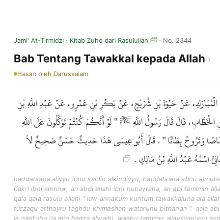
Jami' At-Tirmidzi
·
Kitab Zuhd dari Rasulullah ﷺ
· No. 2344
Bab Tentang Tawakkal kepada Allah
Hasan
oleh Darussalam
نُ الْمُبَارَكِ، عَنْ حَيْوَةَ بْنِ شُرَيْحٍ، عَنْ بَكْرِ بْنِ عَمْرٍو، عَنْ عَبْدِ اللَّهِ بْنِ
نِ الْخَطَّابِ، قَالَ قَالَ رَسُولُ اللَّهِ ﷺ " لَوْ أَنَّكُمْ كُنْتُمْ تَوَكَّلُونَ عَلَى اللَّهِ
غْدُو خِمَاصًا وَتَرُوحُ بِطَانًا " . قَالَ أَبُو عِيسَى هَذَا حَدِيثٌ حَسَنٌ صَحِيحٌ لاَ
ْشَانِيُّ اسْمُهُ عَبْدُ اللَّهِ بْنُ مَالِكٍ
haddatsana aliyyu ibnu saidin alkindiyyu, haddatsana abnu almuba
bakri ibni amrinw, an abdi allahi ibni hubayraha, an abi tamimin alj
qala qala rasulu allahi " law annakum kuntum tawakkaluna ala all
turzaqu atthayru taghdu khimashan wataruhu bithanan ". qala ab
la narifuhu ila min hadza alwajhi. waabu tamimin aljaysyaniyyu asm