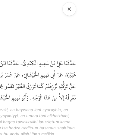
حَدَّثَنَا عَلِيُّ بْنُ سَعِيدٍ الْكِنْدِيُّ، حَدَّثَنَا ابْ
هُبَيْرَةَ، عَنْ أَبِي تَمِيمٍ الْجَيْشَانِيِّ، عَنْ عُمَرَ بْ
حَقَّ تَوَكُّلِهِ لَرُزِقْتُمْ كَمَا تُرْزَقُ الطَّيْرُ تَ
نَعْرِفُهُ إِلاَّ مِنْ هَذَا الْوَجْهِ . وَأَبُو تَمِيمٍ الْجَي .
raki, an haywaha ibni syurayhin, an
aysyaniyyi, an umara ibni alkhatthabi,
ahi haqqa tawakkulihi laruziqtum kama
u isa hadza haditsun hasanun shahihun
uhu abdu allahi ibnu malikin.