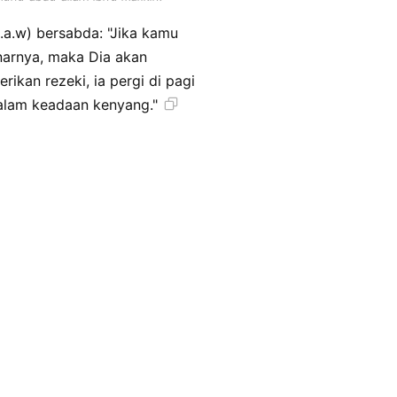
.a.w) bersabda: "Jika kamu
narnya, maka Dia akan
kan rezeki, ia pergi di pagi
dalam keadaan kenyang."