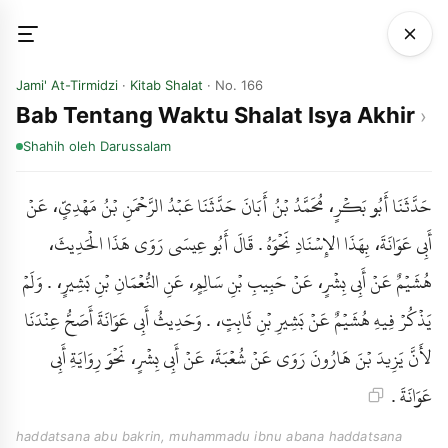
Jami' At-Tirmidzi
·
Kitab Shalat
· No. 166
Bab Tentang Waktu Shalat Isya Akhir
Shahih
oleh Darussalam
حَدَّثَنَا أَبُو بَكْرٍ، مُحَمَّدُ بْنُ أَبَانَ حَدَّثَنَا عَبْدُ الرَّحْمَنِ بْنُ مَهْدِيٍّ، عَنْ
أَبِي عَوَانَةَ، بِهَذَا الإِسْنَادِ نَحْوَهُ . قَالَ أَبُو عِيسَى رَوَى هَذَا الْحَدِيثَ،
هُشَيْمٌ عَنْ أَبِي بِشْرٍ، عَنْ حَبِيبِ بْنِ سَالِمٍ، عَنِ النُّعْمَانِ بْنِ بَشِيرٍ، . وَلَمْ
يَذْكُرْ فِيهِ هُشَيْمٌ عَنْ بَشِيرِ بْنِ ثَابِتٍ، . وَحَدِيثُ أَبِي عَوَانَةَ أَصَحُّ عِنْدَنَا
لأَنَّ يَزِيدَ بْنَ هَارُونَ رَوَى عَنْ شُعْبَةَ، عَنْ أَبِي بِشْرٍ، نَحْوَ رِوَايَةِ أَبِي
عَوَانَةَ .
haddatsana abu bakrin, muhammadu ibnu abana haddatsana