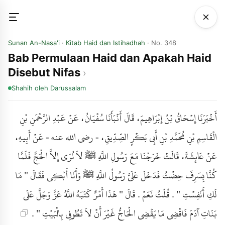
Sunan An-Nasa'i
·
Kitab Haid dan Istihadhah
· No. 348
Bab Permulaan Haid dan Apakah Haid
Disebut Nifas
Shahih
oleh Darussalam
أَخْبَرَنَا إِسْحَاقُ بْنُ إِبْرَاهِيمَ، قَالَ أَنْبَأَنَا سُفْيَانُ، عَنْ عَبْدِ الرَّحْمَنِ بْنِ
الْقَاسِمِ بْنِ مُحَمَّدِ بْنِ أَبِي بَكْرٍ الصِّدِّيقِ، - رضى الله عنه - عَنْ أَبِيهِ،
عَنْ عَائِشَةَ، قَالَتْ خَرَجْنَا مَعَ رَسُولِ اللَّهِ ﷺ لاَ نُرَى إِلاَّ الْحَجَّ فَلَمَّا
كُنَّا بِسَرِفَ حِضْتُ فَدَخَلَ عَلَىَّ رَسُولُ اللَّهِ ﷺ وَأَنَا أَبْكِي فَقَالَ " مَا
لَكِ أَنَفِسْتِ " . قُلْتُ نَعَمْ . قَالَ " هَذَا أَمْرٌ كَتَبَهُ اللَّهُ عَزَّ وَجَلَّ عَلَى
بَنَاتِ آدَمَ فَاقْضِي مَا يَقْضِي الْحَاجُّ غَيْرَ أَنْ لاَ تَطُوفِي بِالْبَيْتِ " .