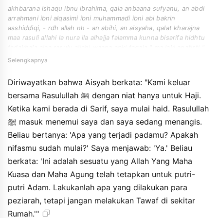
akhbarana ishaqu ibnu ibrahima, qala anbaana sufyanu, an abdi
arrahmani ibni alqasimi ibni muhammadi ibni abi bakrin
asshiddiqi, - rdh allah nh - an abihi, an aisyaha, qalat kharajna
maa rasuli allahi la nura ila alhajja falamma kunna bisarifa hidhtu
fadakhala alaa rasulu allahi waana abki faqala " ma laki anafisti ".
qultu naam. qala " hadza amrun katabahu allahu azza wajalla ala
Selengkapnya
ibanati adama faqdhi ma yaqdhi alhajju ghayra an la tathufi
bialbayti ".
Diriwayatkan bahwa Aisyah berkata: "Kami keluar
bersama Rasulullah ﷺ dengan niat hanya untuk Haji.
Ketika kami berada di Sarif, saya mulai haid. Rasulullah
ﷺ masuk menemui saya dan saya sedang menangis.
Beliau bertanya: 'Apa yang terjadi padamu? Apakah
nifasmu sudah mulai?' Saya menjawab: 'Ya.' Beliau
berkata: 'Ini adalah sesuatu yang Allah Yang Maha
Kuasa dan Maha Agung telah tetapkan untuk putri-
putri Adam. Lakukanlah apa yang dilakukan para
peziarah, tetapi jangan melakukan Tawaf di sekitar
Rumah.'"