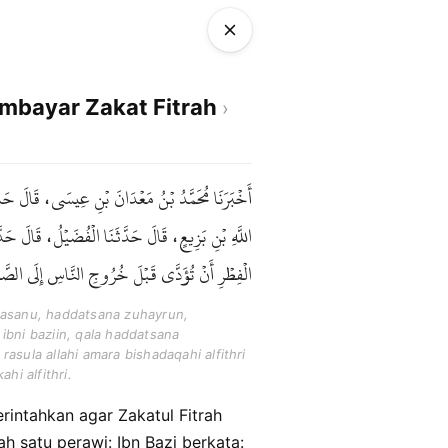
mbayar Zakat Fitrah
أَخْبَرَنَا مُحَمَّدُ بْنُ مَعْدَانَ بْنِ عِيسَى، قَالَ حَدَّ
اللَّهِ بْنِ بَزِيعٍ، قَالَ حَدَّثَنَا الْفُضَيْلُ، قَالَ ح
الْفِطْرِ أَنْ تُؤَدَّى قَبْلَ خُرُوجِ النَّاسِ إِلَى الصَّل .
hasanu, haddatsana zuhayrun,
bni baziin, qala haddatsana
rasula allahi amara bishadaqahi alfithri
hi alfithri.
h satu perawi: Ibn Bazi berkata: