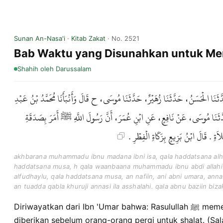
Sunan An-Nasa'i
·
Kitab Zakat
· No. 2521
Bab Waktu yang Disunahkan untuk Me
Shahih
oleh Darussalam
ثَنَا الْحَسَنُ، حَدَّثَنَا زُهَيْرٌ، حَدَّثَنَا مُوسَى، ح قَالَ وَأَنْبَأَنَا مُحَمَّدُ بْنُ عَبْدِ
َدَّثَنَا مُوسَى، عَنْ نَافِعٍ، عَنِ ابْنِ عُمَرَ، أَنَّ رَسُولَ اللَّهِ ﷺ أَمَرَ بِصَدَقَةِ
اَةِ . قَالَ ابْنُ بَزِيعٍ بِزَكَاةِ الْفِطْرِ
akhbarana muhammadu ibnu madana ibni isa, qala haddatsana al
haddatsana musa, h qala waanbaana muhammadu ibnu abdi allahi i
alfudhaylu, qala haddatsana musa, an nafiin, ani abni umara, anna 
an tuadda qabla khuruji annasi ila asshalahi. qala abnu baziin bizaka
Diriwayatkan dari Ibn 'Umar bahwa: Rasulullah ﷺ memerintahkan agar Zakatul Fitrah
diberikan sebelum orang-orang pergi untuk shalat. (Sala