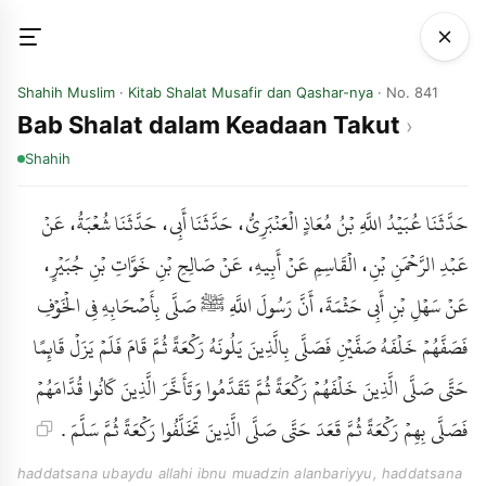
Shahih Muslim
·
Kitab Shalat Musafir dan Qashar-nya
· No. 841
Bab Shalat dalam Keadaan Takut
Shahih
حَدَّثَنَا عُبَيْدُ اللَّهِ بْنُ مُعَاذٍ الْعَنْبَرِيُّ، حَدَّثَنَا أَبِي، حَدَّثَنَا شُعْبَةُ، عَنْ
عَبْدِ الرَّحْمَنِ بْنِ، الْقَاسِمِ عَنْ أَبِيهِ، عَنْ صَالِحِ بْنِ خَوَّاتِ بْنِ جُبَيْرٍ،
عَنْ سَهْلِ بْنِ أَبِي حَثْمَةَ، أَنَّ رَسُولَ اللَّهِ ﷺ صَلَّى بِأَصْحَابِهِ فِي الْخَوْفِ
فَصَفَّهُمْ خَلْفَهُ صَفَّيْنِ فَصَلَّى بِالَّذِينَ يَلُونَهُ رَكْعَةً ثُمَّ قَامَ فَلَمْ يَزَلْ قَائِمًا
حَتَّى صَلَّى الَّذِينَ خَلْفَهُمْ رَكْعَةً ثُمَّ تَقَدَّمُوا وَتَأَخَّرَ الَّذِينَ كَانُوا قُدَّامَهُمْ
فَصَلَّى بِهِمْ رَكْعَةً ثُمَّ قَعَدَ حَتَّى صَلَّى الَّذِينَ تَخَلَّفُوا رَكْعَةً ثُمَّ سَلَّمَ .
haddatsana ubaydu allahi ibnu muadzin alanbariyyu, haddatsana