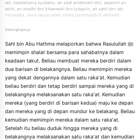
abi, haddatsana syubahu, an abdi arrahmani ibni, alqasimi an
abihi, an shalihi ibni khawwati ibni jubayrin, an sahli ibni abi
hatsmaha, anna rasula allahi shalla biashhabihi fi alkhawfi
fashaffahum khalfahu shaffayni fashalla biadzina yalunahu
rakahan tsumma qama falam yazal qaiman hatta shalla adzina
Selengkapnya
khalfahum rakahan tsumma taqaddamu wataakkhara adzina kanu
quddamahum fashalla bihim rakahan tsumma qaada hatta shalla
Sahl bin Abu Hathma melaporkan bahwa Rasulullah ﷺ
adzina takhallafu rakahan tsumma sallama.
memimpin shalat bersama para sahabatnya dalam
keadaan takut. Beliau membuat mereka berdiri dalam
dua barisan di belakangnya. Beliau memimpin mereka
yang dekat dengannya dalam satu raka'at. Kemudian
beliau berdiri dan tetap berdiri sampai mereka yang di
belakangnya melaksanakan satu raka'at. Kemudian
mereka (yang berdiri di barisan kedua) maju ke depan
dan mereka yang di depan mundur ke belakang. Beliau
kemudian memimpin mereka dalam satu raka'at.
Setelah itu beliau duduk hingga mereka yang di
belakangnya melaksanakan satu raka'at dan kemudian