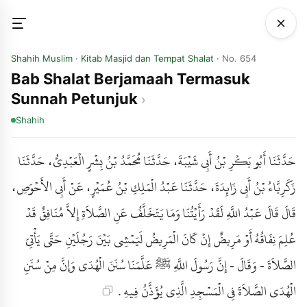
Shahih Muslim
·
Kitab Masjid dan Tempat Shalat
· No. 654
Bab Shalat Berjamaah Termasuk
Sunnah Petunjuk
Shahih
حَدَّثَنَا أَبُو بَكْرِ بْنُ أَبِي شَيْبَةَ، حَدَّثَنَا مُحَمَّدُ بْنُ بِشْرٍ الْعَبْدِيُّ، حَدَّثَنَا
زَكَرِيَّاءُ بْنُ أَبِي زَائِدَةَ، حَدَّثَنَا عَبْدُ الْمَلِكِ بْنُ عُمَيْرٍ، عَنْ أَبِي الأَحْوَصِ،
قَالَ قَالَ عَبْدُ اللَّهِ لَقَدْ رَأَيْتُنَا وَمَا يَتَخَلَّفُ عَنِ الصَّلاَةِ إِلاَّ مُنَافِقٌ قَدْ
عُلِمَ نِفَاقُهُ أَوْ مَرِيضٌ إِنْ كَانَ الْمَرِيضُ لَيَمْشِي بَيْنَ رَجُلَيْنِ حَتَّى يَأْتِيَ
الصَّلاَةَ - وَقَالَ - إِنَّ رَسُولَ اللَّهِ ﷺ عَلَّمَنَا سُنَنَ الْهُدَى وَإِنَّ مِنْ سُنَنِ
الْهُدَى الصَّلاَةَ فِي الْمَسْجِدِ الَّذِي يُؤَذَّنُ فِيهِ .