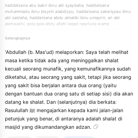
haddatsana abu bakri ibnu abi syaybaha, haddatsana
muhammadu ibnu bisyrin alabdiyyu, haddatsana zakariyyau ibnu
abi zaidaha, haddatsana abdu almaliki ibnu umayrin, an abi
alahwashi, qala qala abdu allahi laqad raaytuna wama
yatakhallafu ani asshalahi ila munafiqun qad ulima nifaquhu aw
maridhun in kana almaridhu layamsyi bayna rajulayni hatta yatiya
Selengkapnya
asshalaha - waqala - inna rasula allahi allamana sunana alhuda
wainna min sunani alhuda asshalaha fi almasjidi adzi yuaddzanu
'Abdullah (b. Mas'ud) melaporkan: Saya telah melihat
fihi.
masa ketika tidak ada yang meninggalkan shalat
kecuali seorang munafik, yang kemunafikannya sudah
diketahui, atau seorang yang sakit, tetapi jika seorang
yang sakit bisa berjalan antara dua orang (yaitu
dengan bantuan dua orang satu di setiap sisi) dia akan
datang ke shalat. Dan (selanjutnya) dia berkata:
Rasulullah ﷺ mengajarkan kepada kami jalan-jalan
petunjuk yang benar, di antaranya adalah shalat di
masjid yang dikumandangkan adzan.