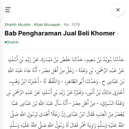
Shahih Muslim
·
Kitab Musaqah
· No. 1579
Bab Pengharaman Jual Beli Khomer
Shahih
حَدَّثَنَا سُوَيْدُ بْنُ سَعِيدٍ، حَدَّثَنَا حَفْصُ بْنُ مَيْسَرَةَ، عَنْ زَيْدِ بْنِ أَسْلَمَ،
عَنْ عَبْدِ الرَّحْمَنِ، بْنِ وَعْلَةَ - رَجُلٌ مِنْ أَهْلِ مِصْرَ - أَنَّهُ جَاءَ عَبْدَ اللَّهِ
بْنَ عَبَّاسٍ ح . وَحَدَّثَنَا أَبُو الطَّاهِرِ، - وَاللَّفْظُ لَهُ - أَخْبَرَنَا ابْنُ وَهْبٍ،
أَخْبَرَنِي مَالِكُ بْنُ أَنَسٍ، وَغَيْرُهُ عَنْ زَيْدِ بْنِ أَسْلَمَ، عَنْ عَبْدِ الرَّحْمَنِ بْنِ
وَعْلَةَ السَّبَإِيِّ، - مِنْ أَهْلِ مِصْرَ - أَنَّهُ سَأَلَ عَبْدَ اللَّهِ بْنَ عَبَّاسٍ عَمَّا
يُعْصَرُ مِنْ الْعِنَبِ فَقَالَ ابْنُ عَبَّاسٍ إِنَّ رَجُلًا أَهْدَى لِرَسُولِ اللَّهِ صَلَّى
اللَّهُ عَلَيْهِ وَسَلَّمَ رَاوِيَةَ خَمْرٍ فَقَالَ لَهُ رَسُولُ اللَّهِ صَلَّى اللَّهُ عَلَيْهِ وَسَلَّمَ