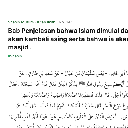
Shahih Muslim
·
Kitab Iman
· No. 144
Bab Penjelasan bahwa Islam dimulai d
akan kembali asing serta bahwa ia aka
masjid
Shahih
َّثَنَا أَبُو خَالِدٍ، - يَعْنِي سُلَيْمَانَ بْنَ حَيَّانَ - عَنْ سَعْدِ بْنِ طَارِقٍ، عَنْ
َ أَيُّكُمْ سَمِعَ رَسُولَ اللَّهِ ﷺ يَذْكُرُ الْفِتَنَ فَقَالَ قَوْمٌ نَحْنُ سَمِعْنَاهُ . فَقَالَ
ِ قَالُوا أَجَلْ . قَالَ تِلْكَ تُكَفِّرُهَا الصَّلاَةُ وَالصِّيَامُ وَالصَّدَقَةُ وَلَكِنْ
جُ مَوْجَ الْبَحْرِ قَالَ حُذَيْفَةُ فَأَسْكَتَ الْقَوْمُ فَقُلْتُ أَنَا . قَالَ أَنْتَ لِلَّهِ
ولُ " تُعْرَضُ الْفِتَنُ عَلَى الْقُلُوبِ كَالْحَصِيرِ عُودًا عُودًا فَأَىُّ قَلْبٍ أُشْرِبَهَا
ا نُكِتَ فِيهِ نُكْتَةٌ بَيْضَاءُ حَتَّى تَصِيرَ عَلَى قَلْبَيْنِ عَلَى أَبْيَضَ مِثْلِ