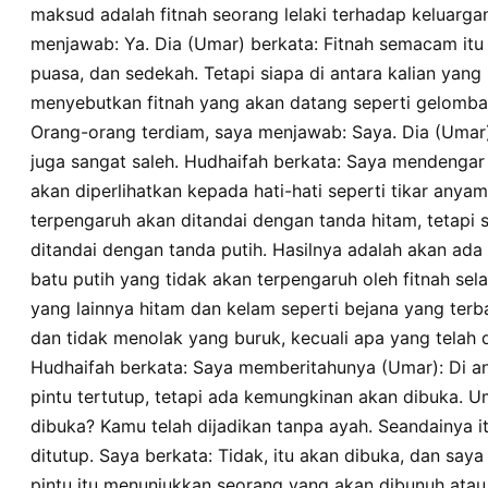
futiha laallahu kana yuadu. qultu la bal yuksaru. wahaddatstuhu a
maksud adalah fitnah seorang lelaki terhadap keluarg
yamutu. haditsan laysa bialaghalithi. qala abu khalidin faqultu li
menjawab: Ya. Dia (Umar) berkata: Fitnah semacam itu
murbaddan qala syiddahu albayadhi fi sawadin. qala qultu fama 
puasa, dan sedekah. Tetapi siapa di antara kalian yang
menyebutkan fitnah yang akan datang seperti gelomba
Orang-orang terdiam, saya menjawab: Saya. Dia (Umar
juga sangat saleh. Hudhaifah berkata: Saya mendengar Rasulullah ﷺ be
akan diperlihatkan kepada hati-hati seperti tikar anyam
terpengaruh akan ditandai dengan tanda hitam, tetapi 
ditandai dengan tanda putih. Hasilnya adalah akan ada d
batu putih yang tidak akan terpengaruh oleh fitnah sel
yang lainnya hitam dan kelam seperti bejana yang terb
dan tidak menolak yang buruk, kecuali apa yang telah 
Hudhaifah berkata: Saya memberitahunya (Umar): Di an
pintu tertutup, tetapi ada kemungkinan akan dibuka. U
dibuka? Kamu telah dijadikan tanpa ayah. Seandainya i
ditutup. Saya berkata: Tidak, itu akan dibuka, dan s
pintu itu menunjukkan seorang yang akan dibunuh atau