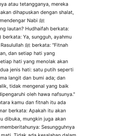
nna dzalika albaba rajulun yuqtalu aw
anya atau tetangganya, mereka
sadin ya aba malikin ma aswadu
 akan dihapuskan dengan shalat,
alkuzu mujakkhiyan qala mankusan.
 mendengar Nabi ﷺ
ng lautan? Hudhaifah berkata:
) berkata: Ya, sungguh, ayahmu
rkata: "Fitnah
an, dan setiap hati yang
setiap hati yang menolak akan
ua jenis hati: satu putih seperti
ama langit dan bumi ada; dan
alik, tidak mengenal yang baik
dipengaruhi oleh hawa nafsunya."
tara kamu dan fitnah itu ada
mar berkata: Apakah itu akan
tu dibuka, mungkin juga akan
aya memberitahunya: Sesungguhnya
 mati. Tidak ada kesalahan dalam