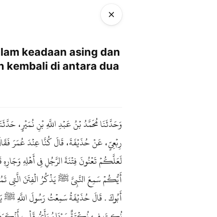
alam keadaan asing dan
n kembali di antara dua
وَحَدَّثَنَا مُحَمَّدُ بْنُ عَبْدِ اللَّهِ بْنِ نُمَيْرٍ، حَد
رِبْعِيٍّ، عَنْ حُذَيْفَةَ، قَالَ كُنَّا عِنْدَ عُمَرَ فَقَال
لَعَلَّكُمْ تَعْنُونَ فِتْنَةَ الرَّجُلِ فِي أَهْلِهِ وَجَارِه
أَيُّكُمْ سَمِعَ النَّبِيَّ ﷺ يَذْكُرُ الْفِتَنَ الَّتِي تَمُو
أَبُوكَ . قَالَ حُذَيْفَةُ سَمِعْتُ رَسُولَ اللَّهِ ﷺ يَقُ
نُكِتَ فِيهِ نُكْتَةٌ سَوْدَاءُ وَأَىُّ قَلْبٍ أَنْكَرَهَ