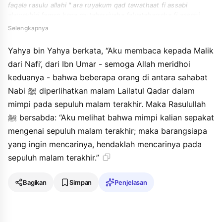
faqala rasulu allahi " ara ruyakum qad tawathaat fi assabi
alawakhiri faman kana mutaharriyaha falyataharraha fi assabi
alawakhiri ".
Selengkapnya
Yahya bin Yahya berkata, “Aku membaca kepada Malik
dari Nafi’, dari Ibn Umar - semoga Allah meridhoi
keduanya - bahwa beberapa orang di antara sahabat
Nabi ﷺ diperlihatkan malam Lailatul Qadar dalam
mimpi pada sepuluh malam terakhir. Maka Rasulullah
ﷺ bersabda: “Aku melihat bahwa mimpi kalian sepakat
mengenai sepuluh malam terakhir; maka barangsiapa
yang ingin mencarinya, hendaklah mencarinya pada
sepuluh malam terakhir.”
Bagikan
Simpan
Penjelasan