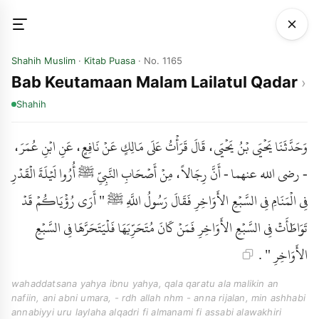
Shahih Muslim
·
Kitab Puasa
· No. 1165
Bab Keutamaan Malam Lailatul Qadar
Shahih
وَحَدَّثَنَا يَحْيَى بْنُ يَحْيَى، قَالَ قَرَأْتُ عَلَى مَالِكٍ عَنْ نَافِعٍ، عَنِ ابْنِ عُمَرَ،
- رضى الله عنهما - أَنَّ رِجَالاً، مِنْ أَصْحَابِ النَّبِيِّ ﷺ أُرُوا لَيْلَةَ الْقَدْرِ
فِي الْمَنَامِ فِي السَّبْعِ الأَوَاخِرِ فَقَالَ رَسُولُ اللَّهِ ﷺ " أَرَى رُؤْيَاكُمْ قَدْ
تَوَاطَأَتْ فِي السَّبْعِ الأَوَاخِرِ فَمَنْ كَانَ مُتَحَرِّيَهَا فَلْيَتَحَرَّهَا فِي السَّبْعِ
الأَوَاخِرِ " .
wahaddatsana yahya ibnu yahya, qala qaratu ala malikin an
nafiin, ani abni umara, - rdh allah nhm - anna rijalan, min ashhabi
annabiyyi uru laylaha alqadri fi almanami fi assabi alawakhiri