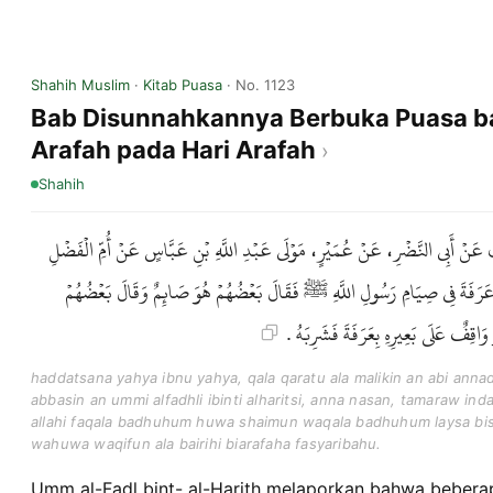
Shahih Muslim
·
Kitab Puasa
· No. 1123
Bab Disunnahkannya Berbuka Puasa ba
Arafah pada Hari Arafah
Shahih
ٍ عَنْ أَبِي النَّضْرِ، عَنْ عُمَيْرٍ، مَوْلَى عَبْدِ اللَّهِ بْنِ عَبَّاسٍ عَنْ أُمِّ الْفَضْلِ
َ عَرَفَةَ فِي صِيَامِ رَسُولِ اللَّهِ ﷺ فَقَالَ بَعْضُهُمْ هُوَ صَائِمٌ وَقَالَ بَعْضُهُمْ
َ وَاقِفٌ عَلَى بَعِيرِهِ بِعَرَفَةَ فَشَرِبَهُ
haddatsana yahya ibnu yahya, qala qaratu ala malikin an abi annadh
abbasin an ummi alfadhli ibinti alharitsi, anna nasan, tamaraw ind
allahi faqala badhuhum huwa shaimun waqala badhuhum laysa bisha
wahuwa waqifun ala bairihi biarafaha fasyaribahu.
Umm al-Fadl bint- al-Harith melaporkan bahwa bebera