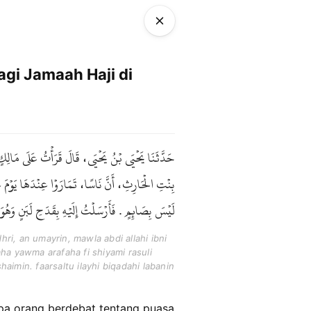
gi Jamaah Haji di
حَدَّثَنَا يَحْيَى بْنُ يَحْيَى، قَالَ قَرَأْتُ عَلَى مَالِك
بِنْتِ الْحَارِثِ، أَنَّ نَاسًا، تَمَارَوْا عِنْدَهَا يَوْم
لَيْسَ بِصَائِمٍ . فَأَرْسَلْتُ إِلَيْهِ بِقَدَحِ لَبَنٍ وَهُو .
ri, an umayrin, mawla abdi allahi ibni
aha yawma arafaha fi shiyami rasuli
imin. faarsaltu ilayhi biqadahi labanin
pa orang berdebat tentang puasa