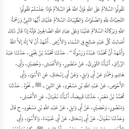
تَقُولُوا السَّلاَمُ عَلَى اللَّهِ فَإِنَّ اللَّهَ هُوَ السَّلاَمُ فَإِذَا جَلَسْتُمْ فَقُولُوا
التَّحِيَّاتُ لِلَّهِ وَالصَّلَوَاتُ وَالطَّيِّبَاتُ السَّلاَمُ عَلَيْكَ أَيُّهَا النَّبِيُّ وَرَحْمَةُ
اللَّهِ وَبَرَكَاتُهُ السَّلاَمُ عَلَيْنَا وَعَلَى عِبَادِ اللَّهِ الصَّالِحِينَ فَإِنَّهُ إِذَا قَالَ ذَلِكَ
أَصَابَتْ كُلَّ عَبْدٍ صَالِحٍ فِي السَّمَاءِ وَالأَرْضِ . أَشْهَدُ أَنْ لاَ إِلَهَ إِلاَّ اللَّهُ
وَأَشْهَدُ أَنَّ مُحَمَّدًا عَبْدُهُ وَرَسُولُهُ " . حَدَّثَنَا مُحَمَّدُ بْنُ يَحْيَى، حَدَّثَنَا عَبْدُ
الرَّزَّاقِ، أَنْبَأَنَا الثَّوْرِيُّ، عَنْ مَنْصُورٍ، وَالأَعْمَشِ، وَحُصَيْنٍ، وَأَبِي،
هَاشِمٍ وَحَمَّادٍ عَنْ أَبِي وَائِلٍ، وَعَنْ أَبِي إِسْحَاقَ، عَنِ الأَسْوَدِ، وَأَبِي
الأَحْوَصِ، عَنْ عَبْدِ اللَّهِ بْنِ مَسْعُودٍ، عَنِ النَّبِيِّ ـ ﷺ ـ نَحْوَهُ . حَدَّثَنَا
مُحَمَّدُ بْنُ مَعْمَرٍ، حَدَّثَنَا قَبِيصَةُ، أَنْبَأَنَا سُفْيَانُ، عَنِ الأَعْمَشِ،
وَمَنْصُورٍ، وَحُصَيْنٍ، عَنْ أَبِي وَائِلٍ، عَنْ عَبْدِ اللَّهِ بْنِ مَسْعُودٍ، ح قَالَ
وَحَدَّثَنَا سُفْيَانُ، عَنْ أَبِي إِسْحَاقَ، عَنْ أَبِي عُبَيْدَةَ، وَالأَسْوَدِ، وَأَبِي