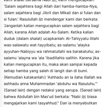
haddatsana muhammadu ibnu mamarin, haddatsana qabishahu,
'Salam sejahtera bagi Allah dari hamba-hamba-Nya,
anbaana sufyanu, ani alamasyi, wamanshurin, wahushaynin, an
abi wailin, an abdi allahi ibni masudin, h qala wahaddatsana
salam sejahtera bagi Jibril dan Mikail dan si fulan dan
sufyanu, an abi ishaqa, an abi ubaydaha, waalaswadi, waabi
si fulan.' Rasulullah ﷺ mendengar kami dan berkata:
alahwashi, an abdi allahi ibni masudin, anna annabiyya kana
'Janganlah kalian mengucapkan salam sejahtera bagi
yuallimuhumu attasyahhuda. fadzakara nahwahu.
Allah, karena Allah adalah As-Salam. Ketika kalian
duduk (dalam shalat) ucapkanlah: At-Tahiyyatu lillahi
was-salawatu wat-tayyibatu; as-salamu 'alayka
ayyuhan-Nabiyyu wa rahmatullahi wa barakatuhu; as-
salamu 'alayna wa 'ala 'ibadillahis-salihin. Karena jika
kalian mengucapkan itu, maka akan sampai kepada
setiap hamba yang saleh di langit dan di bumi.
(Kemudian katakanlah:) 'Ashhadu an la ilaha illallah wa
ashhadu anna Muhammadan 'abduhu wa Rasuluhu.'"
(Sanad lain) dengan redaksi yang serupa. (Sanad lain)
bahwa Abdullah bin Mas'ud berkata: "Nabi ﷺ biasa
mengajarkan kami tasyahhud." Dan ia menyebutkan