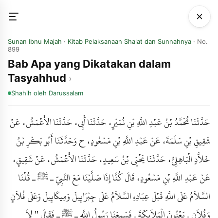
Sunan Ibnu Majah
·
Kitab Pelaksanaan Shalat dan Sunnahnya
· No.
899
Bab Apa yang Dikatakan dalam
Tasyahhud
Shahih
oleh Darussalam
حَدَّثَنَا مُحَمَّدُ بْنُ عَبْدِ اللَّهِ بْنِ نُمَيْرٍ، حَدَّثَنَا أَبِي، حَدَّثَنَا الأَعْمَشُ، عَنْ
شَقِيقِ بْنِ سَلَمَةَ، عَنْ عَبْدِ اللَّهِ بْنِ مَسْعُودٍ، ح وَحَدَّثَنَا أَبُو بَكْرِ بْنُ
خَلاَّدٍ الْبَاهِلِيُّ، حَدَّثَنَا يَحْيَى بْنُ سَعِيدٍ، حَدَّثَنَا الأَعْمَشُ، عَنْ شَقِيقٍ،
عَنْ عَبْدِ اللَّهِ بْنِ مَسْعُودٍ، قَالَ كُنَّا إِذَا صَلَّيْنَا مَعَ النَّبِيِّ ـ ﷺ ـ قُلْنَا
السَّلاَمُ عَلَى اللَّهِ قَبْلَ عِبَادِهِ السَّلاَمُ عَلَى جِبْرَائِيلَ وَمِيكَائِيلَ وَعَلَى فُلاَنٍ
وَفُلاَنٍ . يَعْنُونَ الْمَلاَئِكَةَ . فَسَمِعَنَا رَسُولُ اللَّهِ ـ ﷺ ـ فَقَالَ " لاَ