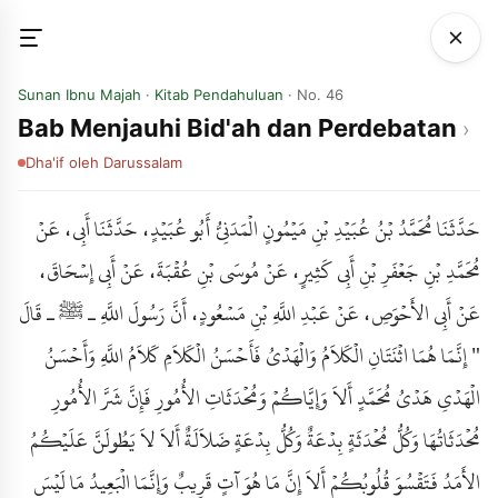
Sunan Ibnu Majah
·
Kitab Pendahuluan
· No. 46
Bab Menjauhi Bid'ah dan Perdebatan
Dha'if
oleh Darussalam
حَدَّثَنَا مُحَمَّدُ بْنُ عُبَيْدِ بْنِ مَيْمُونٍ الْمَدَنِيُّ أَبُو عُبَيْدٍ، حَدَّثَنَا أَبِي، عَنْ
مُحَمَّدِ بْنِ جَعْفَرِ بْنِ أَبِي كَثِيرٍ، عَنْ مُوسَى بْنِ عُقْبَةَ، عَنْ أَبِي إِسْحَاقَ،
عَنْ أَبِي الأَحْوَصِ، عَنْ عَبْدِ اللَّهِ بْنِ مَسْعُودٍ، أَنَّ رَسُولَ اللَّهِ ـ ﷺ ـ قَالَ
" إِنَّمَا هُمَا اثْنَتَانِ الْكَلاَمُ وَالْهَدْىُ فَأَحْسَنُ الْكَلاَمِ كَلاَمُ اللَّهِ وَأَحْسَنُ
الْهَدْىِ هَدْىُ مُحَمَّدٍ أَلاَ وَإِيَّاكُمْ وَمُحْدَثَاتِ الأُمُورِ فَإِنَّ شَرَّ الأُمُورِ
مُحْدَثَاتُهَا وَكُلُّ مُحْدَثَةٍ بِدْعَةٌ وَكُلُّ بِدْعَةٍ ضَلاَلَةٌ أَلاَ لاَ يَطُولَنَّ عَلَيْكُمُ
الأَمَدُ فَتَقْسُوَ قُلُوبُكُمْ أَلاَ إِنَّ مَا هُوَ آتٍ قَرِيبٌ وَإِنَّمَا الْبَعِيدُ مَا لَيْسَ