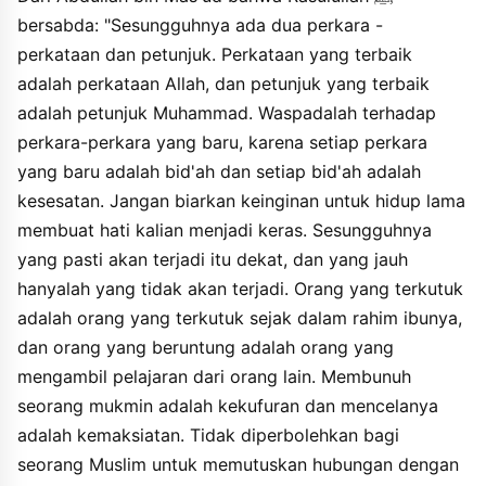
yathulanna alaykumu alamadu fataqsuwa qulubukum ala inna ma
bersabda: "Sesungguhnya ada dua perkara -
huwa atin qaribun wainnama albaidu ma laysa biatin ala inna
assyaqiyya man syaqiya fi bathni ummihi waassaida man wuizha
perkataan dan petunjuk. Perkataan yang terbaik
bighayrihi ala inna qitala almumini kufrun wasibabuhu fusuqun
adalah perkataan Allah, dan petunjuk yang terbaik
wala yahillu limuslimin an yahjura akhahu fawqa tsalatsin ala
adalah petunjuk Muhammad. Waspadalah terhadap
waiyyakum waalkadziba fainna alkadziba la yashluhu bialjiddi
wala bialhazli wala yaidi arrajulu shabiyyahu tsumma la yafiya
perkara-perkara yang baru, karena setiap perkara
lahu fainna alkadziba yahdi ila alfujuri wainna alfujura yahdi ila
yang baru adalah bid'ah dan setiap bid'ah adalah
annari wainna asshidqa yahdi ila albirri wainna albirra yahdi ila
kesesatan. Jangan biarkan keinginan untuk hidup lama
aljannahi wainnahu yuqalu lilsshadiqi shadaqa wabarra.
wayuqalu lilkadzibi kadzaba wafajara. ala wainna alabda yakdzibu
membuat hati kalian menjadi keras. Sesungguhnya
hatta yuktaba inda allahi kaddzaban ".
yang pasti akan terjadi itu dekat, dan yang jauh
hanyalah yang tidak akan terjadi. Orang yang terkutuk
adalah orang yang terkutuk sejak dalam rahim ibunya,
dan orang yang beruntung adalah orang yang
mengambil pelajaran dari orang lain. Membunuh
seorang mukmin adalah kekufuran dan mencelanya
adalah kemaksiatan. Tidak diperbolehkan bagi
seorang Muslim untuk memutuskan hubungan dengan