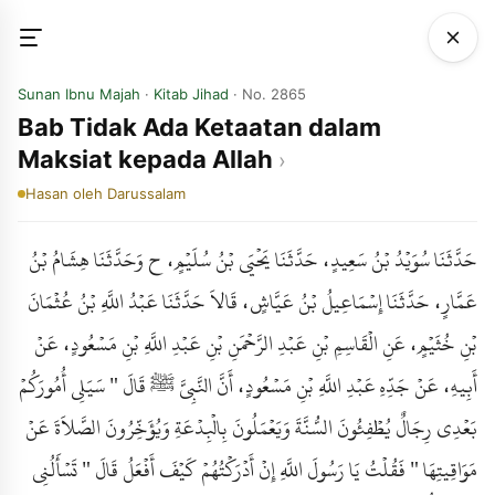
Sunan Ibnu Majah
·
Kitab Jihad
· No. 2865
Bab Tidak Ada Ketaatan dalam
Maksiat kepada Allah
Hasan
oleh Darussalam
حَدَّثَنَا سُوَيْدُ بْنُ سَعِيدٍ، حَدَّثَنَا يَحْيَى بْنُ سُلَيْمٍ، ح وَحَدَّثَنَا هِشَامُ بْنُ
عَمَّارٍ، حَدَّثَنَا إِسْمَاعِيلُ بْنُ عَيَّاشٍ، قَالاَ حَدَّثَنَا عَبْدُ اللَّهِ بْنُ عُثْمَانَ
بْنِ خُثَيْمٍ، عَنِ الْقَاسِمِ بْنِ عَبْدِ الرَّحْمَنِ بْنِ عَبْدِ اللَّهِ بْنِ مَسْعُودٍ، عَنْ
أَبِيهِ، عَنْ جَدِّهِ عَبْدِ اللَّهِ بْنِ مَسْعُودٍ، أَنَّ النَّبِيَّ ﷺ قَالَ " سَيَلِي أُمُورَكُمْ
بَعْدِي رِجَالٌ يُطْفِئُونَ السُّنَّةَ وَيَعْمَلُونَ بِالْبِدْعَةِ وَيُؤَخِّرُونَ الصَّلاَةَ عَنْ
مَوَاقِيتِهَا " فَقُلْتُ يَا رَسُولَ اللَّهِ إِنْ أَدْرَكْتُهُمْ كَيْفَ أَفْعَلُ قَالَ " تَسْأَلُنِي