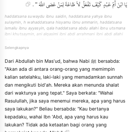
يَا ابْنَ أُمِّ عَبْدٍ كَيْفَ تَفْعَلُ لاَ طَاعَةَ لِمَنْ عَصَى اللَّهَ " .
haddatsana suwaydu ibnu saidin, haddatsana yahya ibnu
sulaymin, h wahaddatsana hisyamu ibnu ammarin, haddatsana
ismailu ibnu ayyasyin, qala haddatsana abdu allahi ibnu utsmana
ibni khutsaymin, ani alqasimi ibni abdi arrahmani ibni abdi allahi
ibni masudin, an abihi, an jaddihi abdi allahi ibni masudin, anna
annabiyya qala " sayali umurakum badi rijalun yuthfiuna
Selengkapnya
assunnaha wayamaluna bialbidahi wayuakkhiruna asshalaha an
mawaqitiha " faqultu ya rasula allahi in adraktuhum kayfa afalu
Dari Abdullah bin Mas'ud, bahwa Nabi ﷺ bersabda:
qala " tasaluni ya abna ummi abdin kayfa tafalu la thaaha liman
"Akan ada di antara orang-orang yang memimpin
asha allaha ".
kalian setelahku, laki-laki yang memadamkan sunnah
dan mengikuti bid'ah. Mereka akan menunda shalat
dari waktunya yang tepat." Saya berkata: "Wahai
Rasulullah, jika saya menemui mereka, apa yang harus
saya lakukan?" Beliau bersabda: "Kau bertanya
kepadaku, wahai Ibn 'Abd, apa yang harus kau
lakukan? Tidak ada ketaatan bagi orang yang