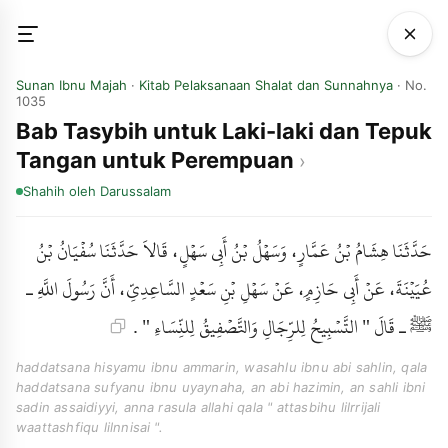
Sunan Ibnu Majah
·
Kitab Pelaksanaan Shalat dan Sunnahnya
· No.
1035
Bab Tasybih untuk Laki-laki dan Tepuk
Tangan untuk Perempuan
Shahih
oleh Darussalam
حَدَّثَنَا هِشَامُ بْنُ عَمَّارٍ، وَسَهْلُ بْنُ أَبِي سَهْلٍ، قَالاَ حَدَّثَنَا سُفْيَانُ بْنُ
عُيَيْنَةَ، عَنْ أَبِي حَازِمٍ، عَنْ سَهْلِ بْنِ سَعْدٍ السَّاعِدِيِّ، أَنَّ رَسُولَ اللَّهِ ـ
ﷺ ـ قَالَ " التَّسْبِيحُ لِلرِّجَالِ وَالتَّصْفِيقُ لِلنِّسَاءِ " .
haddatsana hisyamu ibnu ammarin, wasahlu ibnu abi sahlin, qala
haddatsana sufyanu ibnu uyaynaha, an abi hazimin, an sahli ibni
sadin assaidiyyi, anna rasula allahi qala " attasbihu lilrrijali
waattashfiqu lilnnisai ".